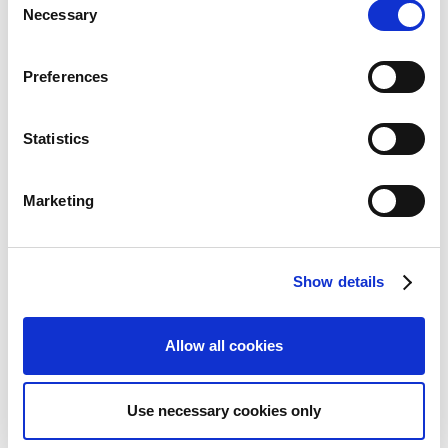
する予定はあるのか。
Necessary
o
n
s
Preferences
e
n
t
Statistics
バックナンバー
S
e
Marketing
l
2027年3月期
2026年3月期
e
c
Show details
t
2025年3月期
2024年3月期
i
o
2023年3月期
2022年3月期
Allow all cookies
n
2021年3月期
2020年3月期
Use necessary cookies only