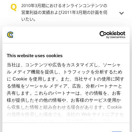
2010年3月期におけるオンラインコンテンツの
営業利益の実績および2011年3月期の計画を伺
いたい。
ハイブリッド開発体制の確立により開発費用の
削減も見込めるのか。
This website uses cookies
2011年3月期のPS3向けタイトルの販売本数計画
当社は、コンテンツや広告をカスタマイズし、ソーシャ
が2009年3月期と比較して大きく上昇している
ル メディア機能を提供し、トラフィックを分析するため
理由を伺いたい。
に Cookie を使用します。また、当社サイトの使用に関す
る情報をソーシャル メディア、広告、分析パートナーと
共有します。これらのパートナーは、その情報を、お客
ゲームの3D化について考え方を伺いたい。ま
様が提供したその他の情報や、お客様のサービス使用か
た、今後の3Dソフトの発売予定を教えてほし
ら収集した情報と組み合わせる場合があります。Cookie
い。
の使用を拒否した場合でも、当社の Web サイトにアクセ
スすることはできますが、一部の機能が正しく動作しな
アニメ作品のように、過去作品を3D化して発売
い可能性があります。
C