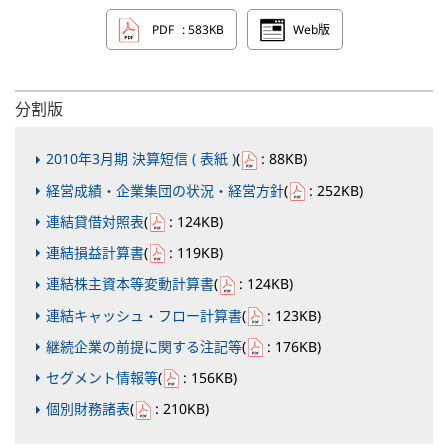
PDF
: 583KB
Web版
分割版
2010年3月期 決算短信 ( 表紙 )
(
: 88KB
)
経営成績・企業集団の状況・経営方針
(
: 252KB
)
連結貸借対照表
(
: 124KB
)
連結損益計算書
(
: 119KB
)
連結株主資本等変動計算書
(
: 124KB
)
連結キャッシュ・フロー計算書
(
: 123KB
)
継続企業の前提に関する注記等
(
: 176KB
)
セグメント情報等
(
: 156KB
)
個別財務諸表
(
: 210KB
)