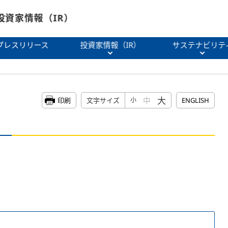
投資家情報（IR）
プレスリリース
投資家情報（IR）
サステナビリテ
大
中
印刷
文字サイズ
小
ENGLISH