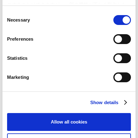
スすることはできますが、一部の機能が正しく動作しな
い可能性があります。
C
Necessary
o
n
s
Preferences
e
IRカレンダー
n
t
Statistics
2026年07月28日
S
2027年3月期 第1四半期 決算発表
e
Marketing
l
2026年07月01日〜2026年07月27日
e
沈黙期間
c
2026年06月19日
Show details
t
配当金支払い開始日
i
o
Allow all cookies
n