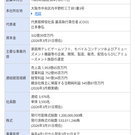
大阪市中央区内平野町三丁目1番3号
本社所在地
地図
代表取締役社長 最高執行責任者 (COO)
代表者
辻本春弘
332億39百万円
資本金
(2026年3月31日現在)
家庭用テレビゲームソフト、モバイルコンテンツおよびアミュー
主要な事業内
ズメント機器等の企画、開発、製造、販売、配信ならびにアミュ
容
ーズメント施設の運営
売上高 1,953億65百万円
営業利益 752億95百万円
連結経営成績
経常利益 741億34百万円
親会社株主に帰属する当期純利益 545億87百万円
(2026年3月期実績)
連結 3,976名
社員数
単体 3,593名
(2026年3月31日現在)
発行可能株式総数 1,200,000,000株
株式
発行済株式の総数
533,011,246株
(2026年3月31日現在)
事業年度
毎年4月1日から翌年3月31日まで