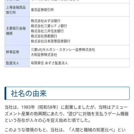
上場金融商品
東京証券取引所
取引所
株式会社みずほ銀行
株式会社三菱ＵＦＪ銀行
主要取引金融
株式会社三井住友銀行
機関
株式会社南都銀行
株式会社日本政策投資銀行
三菱UFJモルガン・スタンレー証券株式会社
幹事証券
大和証券株式会社
監査法人
有限責任 あずさ監査法人
社名の由来
当社は、1983年（昭和58年）に創業しましたが、当時はアミュー
ズメント産業の勃興期にあたり、”遊び”に対価を支払うゲーム機器
という存在が人々の心を捉え始めた頃でした。
このような環境のもと、当社は、「人間と機械の知恵比べ」とい