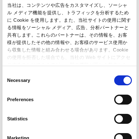
組織図
当社は、コンテンツや広告をカスタマイズし、ソーシャ
ル メディア機能を提供し、トラフィックを分析するため
に Cookie を使用します。また、当社サイトの使用に関す
2026年1月7日現在
る情報をソーシャル メディア、広告、分析パートナーと
共有します。これらのパートナーは、その情報を、お客
様が提供したその他の情報や、お客様のサービス使用か
ら収集した情報と組み合わせる場合があります。Cookie
の使用を拒否した場合でも、当社の Web サイトにアクセ
スすることはできますが、一部の機能が正しく動作しな
い可能性があります。
C
Necessary
o
n
s
Preferences
e
n
t
Statistics
S
e
Marketing