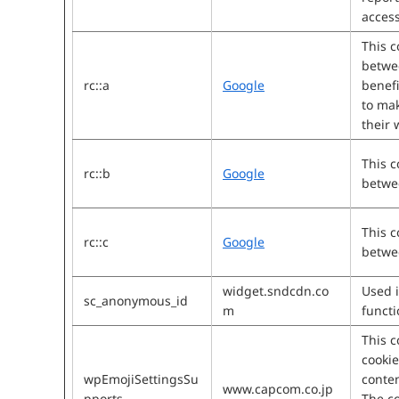
access
This c
betwe
rc::a
Google
benefi
to mak
their 
This c
rc::b
Google
betwe
This c
rc::c
Google
betwe
widget.sndcdn.co
Used i
sc_anonymous_id
m
functi
This c
cookie
wpEmojiSettingsSu
conten
www.capcom.co.jp
pports
The co