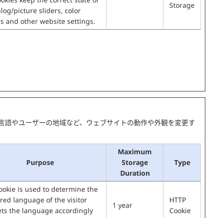
Storage
blog/picture sliders, color
 and other website settings.
言語やユーザーの地域など、ウェブサイトの動作や外観を変更す
Maximum
Purpose
Storage
Type
Duration
ookie is used to determine the
red language of the visitor
HTTP
1 year
ets the language accordingly
Cookie