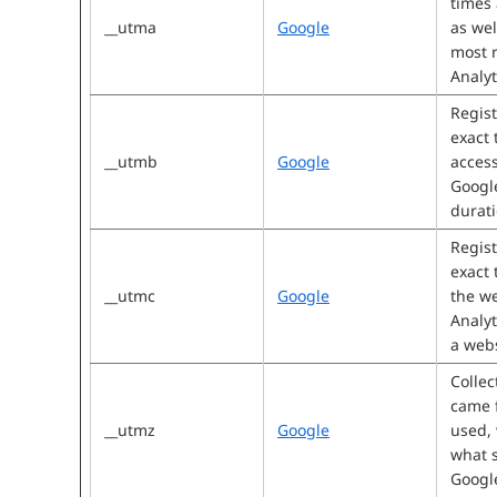
times 
__utma
Google
as wel
most r
Analyt
Regist
exact 
__utmb
Google
acces
Google
durati
Regist
exact 
__utmc
Google
the w
Analyt
a webs
Collec
came 
__utmz
Google
used, 
what 
Google