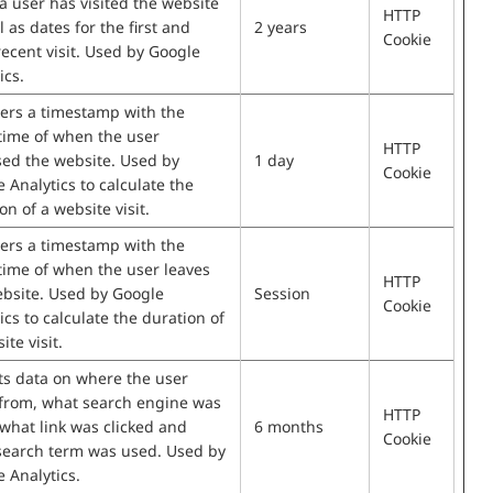
a user has visited the website
HTTP
l as dates for the first and
2 years
Cookie
ecent visit. Used by Google
ics.
ers a timestamp with the
time of when the user
HTTP
sed the website. Used by
1 day
Cookie
 Analytics to calculate the
on of a website visit.
ers a timestamp with the
time of when the user leaves
HTTP
ebsite. Used by Google
Session
Cookie
ics to calculate the duration of
ite visit.
ts data on where the user
from, what search engine was
HTTP
what link was clicked and
6 months
Cookie
search term was used. Used by
 Analytics.