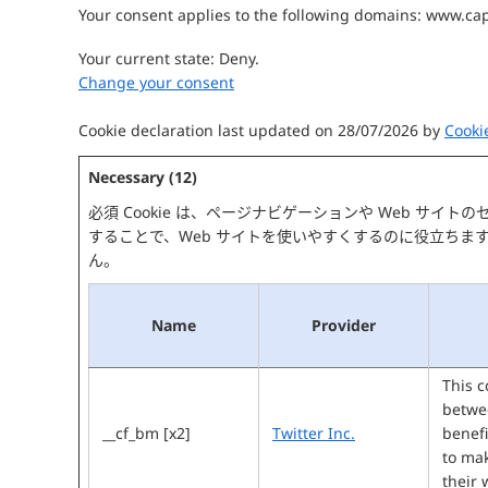
Your consent applies to the following domains: www.ca
Your current state: Deny.
Change your consent
Cookie declaration last updated on 28/07/2026 by
Cooki
Necessary (12)
必須 Cookie は、ページナビゲーションや Web サ
することで、Web サイトを使いやすくするのに役立ちます。
ん。
Name
Provider
This c
betwe
__cf_bm [x2]
Twitter Inc.
benefi
to mak
their 