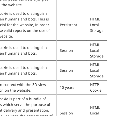
 the website.
ookie is used to distinguish
en humans and bots. This is
HTML
cial for the website, in order
Persistent
Local
e valid reports on the use of
Storage
website.
HTML
ookie is used to distinguish
Session
Local
en humans and bots.
Storage
HTML
ookie is used to distinguish
Session
Local
en humans and bots.
Storage
n context with the 3D-view-
HTTP
10 years
on on the website.
Cookie
ookie is part of a bundle of
s which serve the purpose of
HTML
t delivery and presentation.
Session
Local
okies keep the correct state of