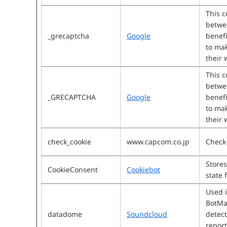
This c
betwe
_grecaptcha
Google
benefi
to mak
their 
This c
betwe
_GRECAPTCHA
Google
benefi
to mak
their 
check_cookie
www.capcom.co.jp
Check 
Stores
CookieConsent
Cookiebot
state 
Used i
BotMa
datadome
Soundcloud
detect
report