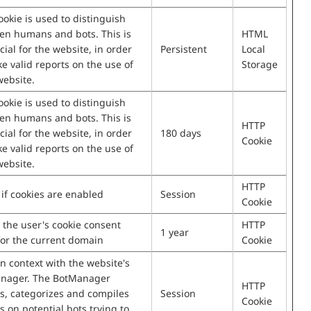
ookie is used to distinguish
en humans and bots. This is
HTML
cial for the website, in order
Persistent
Local
e valid reports on the use of
Storage
website.
ookie is used to distinguish
en humans and bots. This is
HTTP
cial for the website, in order
180 days
Cookie
e valid reports on the use of
website.
HTTP
if cookies are enabled
Session
Cookie
 the user's cookie consent
HTTP
1 year
for the current domain
Cookie
n context with the website's
nager. The BotManager
HTTP
s, categorizes and compiles
Session
Cookie
s on potential bots trying to