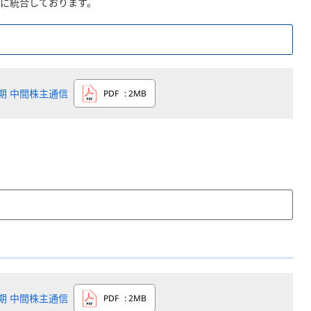
知に統合しております。
7期 中間株主通信
PDF
: 2MB
6期 中間株主通信
PDF
: 2MB