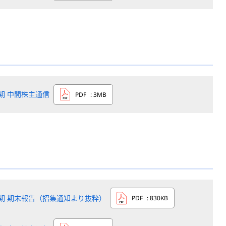
5期 中間株主通信
PDF
: 3MB
4期 期末報告（招集通知より抜粋）
PDF
: 830KB