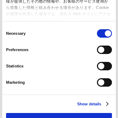
様が提供したその他の情報や、お客様のサービス使用か
2026年06月19日
配当金支払い開始日
ら収集した情報と組み合わせる場合があります。Cookie
の使用を拒否した場合でも、当社の Web サイトにアクセ
スすることはできますが、一部の機能が正しく動作しな
い可能性があります。
C
Necessary
o
n
s
Preferences
e
n
t
Statistics
統合報告書
S
e
Marketing
l
最新IR資料ダウンロード
e
c
Show details
t
2027年3月期 第1四半期 決算短信
i
o
PDF 768KB