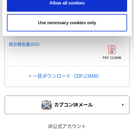
Allow all cookies
n
2027年3月期 第1四半期 決算カンファレ
ンスコール資料
Use necessary cookies only
PDF 1MB
統合報告書2025
PDF 23.0MB
一括ダウンロード（ZIP:23MB）
カプコンIRメール
IR公式アカウント