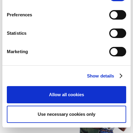
n
s
Preferences
e
n
解説を見る
t
Statistics
S
e
Marketing
l
「ファイナルファイト」シリーズ
e
c
Show details
t
320
総販売本数
i
o
Allow all cookies
n
Use necessary cookies only