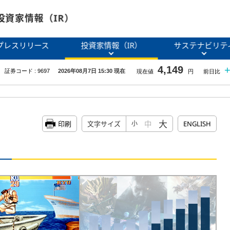
投資家情報（IR）
プレスリリース
投資家情報（IR）
サステナビリテ
大
中
印刷
文字サイズ
小
ENGLISH