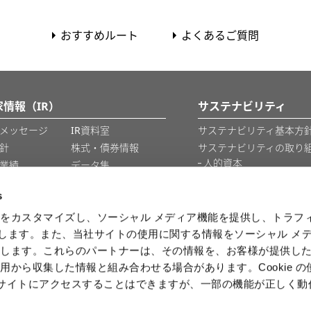
おすすめルート
よくあるご質問
家情報（IR）
サステナビリティ
メッセージ
IR資料室
サステナビリティ基本方針
針
株式・債券情報
サステナビリティの取り
人的資本
業績
データ集
知的財産
IRカレンダー
s
情報セキュリティ
をカスタマイズし、ソーシャル メディア機能を提供し、トラフ
を使用します。また、当社サイトの使用に関する情報をソーシャル メ
情報
有します。これらのパートナーは、その情報を、お客様が提供し
用から収集した情報と組み合わせる場合があります。Cookie の
b サイトにアクセスすることはできますが、一部の機能が正しく