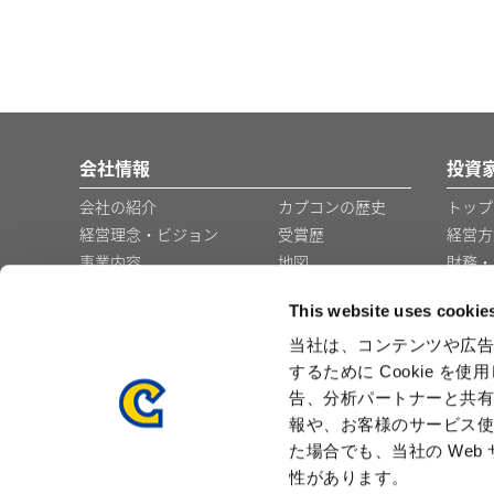
会社情報
投資
会社の紹介
カプコンの歴史
トップ
経営理念・ビジョン
受賞歴
経営方
事業内容
地図
財務・
コーポレート・ガバナ
グループ会社・事
This website uses cookie
ンス
業所
役員の紹介
企業広告
当社は、コンテンツや広告
するために Cookie 
プレスリリース
採用
告、分析パートナーと共
報や、お客様のサービス使
た場合でも、当社の We
性があります。