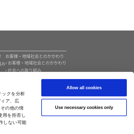
​
お客様・地域社会とのかかわり
お客様・地域社会とのかかわり
組み
社会への取り組み
環境
価値創造モデル
Allow all cookies
カプコンの教育支援活動
ィックを分析
ディア、広
Use necessary cookies only
たその他の情
使用を拒否し
動作しない可能