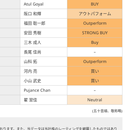
Atul Goyal
BUY
阪口 和輝
アウトパフォーム
福田 聡一郎
Outperform
安田 秀樹
STRONG BUY
三木 成人
Buy
長尾 佳尚
–
山科 拓
Outperform
河内 亮
買い
小山 武史
買い
Pujance Chan
–
翟 翌佳
Neutral
(五十音順、敬称略)
ております。また、当データは当社株のレーティングを網羅したものではあり