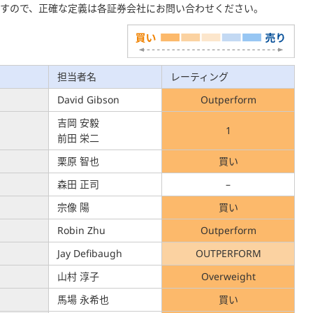
ますので、正確な定義は各証券会社にお問い合わせください。
担当者名
レーティング
David Gibson
Outperform
吉岡 安毅
1
前田 栄二
栗原 智也
買い
森田 正司
–
宗像 陽
買い
Robin Zhu
Outperform
Jay Defibaugh
OUTPERFORM
山村 淳子
Overweight
馬場 永希也
買い