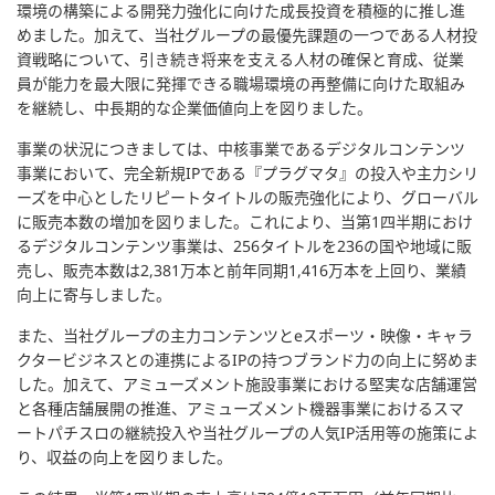
環境の構築による開発力強化に向けた成長投資を積極的に推し進
めました。加えて、当社グループの最優先課題の一つである人材投
資戦略について、引き続き将来を支える人材の確保と育成、従業
員が能力を最大限に発揮できる職場環境の再整備に向けた取組み
を継続し、中長期的な企業価値向上を図りました。
事業の状況につきましては、中核事業であるデジタルコンテンツ
事業において、完全新規IPである『プラグマタ』の投入や主力シリ
ーズを中心としたリピートタイトルの販売強化により、グローバル
に販売本数の増加を図りました。これにより、当第1四半期におけ
るデジタルコンテンツ事業は、256タイトルを236の国や地域に販
売し、販売本数は2,381万本と前年同期1,416万本を上回り、業績
向上に寄与しました。
また、当社グループの主力コンテンツとeスポーツ・映像・キャラ
クタービジネスとの連携によるIPの持つブランド力の向上に努めま
した。加えて、アミューズメント施設事業における堅実な店舗運営
と各種店舗展開の推進、アミューズメント機器事業におけるスマ
ートパチスロの継続投入や当社グループの人気IP活用等の施策によ
り、収益の向上を図りました。