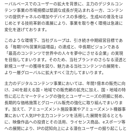
ーバルベースでのユーザーの拡大を背景に、主力のデジタルコン
テンツ事業の市場規模は堅調な成長が見込まれる一方、コンテン
ツの提供チャネルの増加やデバイスの多様化、生成AIの普及をは
じめとする技術革新の進展により、事業を取り巻く環境は急速に
変化を遂げております。
このような環境下、当社グループは、引き続き中期経営目標であ
る「毎期10％営業利益増益」の達成と、中長期ビジョンである
「最高のコンテンツで世界中の人々を夢中にさせる企業」の実現
を目指してまいります。そのため、当社ブランドのさらなる浸透と
新規ユーザーの獲得を図り、魅力ある当社コンテンツの展開を、
より一層グローバルに拡大すべく注力してまいります。
主力のデジタルコンテンツ事業においては、年間1億本の販売に向
け、240を超える国・地域での販売網の拡充に加え、国・地域の特
性に応じたマーケティングの強化とユーザーニーズの把握に努め、
長期的な価格施策とグローバル販売の強化に取り組んでまいりま
す。加えて、アミューズメント施設事業やアミューズメント機器事
業において人気IPや主力コンテンツを活用した展開を図るととも
に、映像作品への投資とその活用、ライセンス商品、eスポーツ等
への展開により、IPの認知向上による潜在ユーザーの掘り起こしと