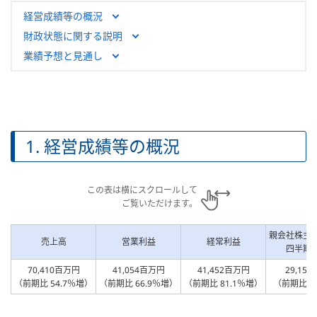
経営成績等の概況
財政状態に関する説明
業績予想と見通し
1. 経営成績等の概況
この表は横にスクロールして
ご覧いただけます。
親会社株主
売上高
営業利益
経常利益
四半期
70,410百万円
41,054百万円
41,452百万円
29,15
（前期比 54.7％増）
（前期比 66.9％増）
（前期比 81.1％増）
（前期比69