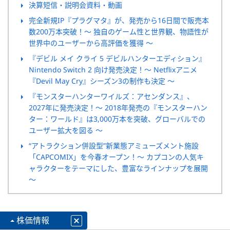
決算短信・説明会資料・動画
完全新規IP『プラグマタ』が、発売から16日間で販売本
数200万本突破！
～ 独自のゲーム性と世界観、物語性が
世界中のユーザーから高評価を獲得 ～
『デビル メイ クライ 5 デビルハンターエディション』
Nintendo Switch 2 向け発売決定！
～ Netflixアニメ
『Devil May Cry』シーズン3の制作も決定 ～
『モンスターハンターワイルズ：アセンダンス』、
2027年に発売決定！
～ 2018年発売の『モンスターハン
ター：ワールド』は3,000万本を突破、グローバルでの
ユーザー拡大を図る ～
“アトラクション併設型”新業態アミューズメント施設
「CAPCOMIX」を今春オープン！
～ カプコンの人気キ
ャラクターをテーマにした、豊富なラインナップを展開
～
株価情報