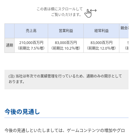
この表は横にスクロールして
ご覧いただけます。
親会社
売上高
営業利益
経常利益
当
210,000百万円
83,000百万円
83,000百万円
58
通期
（前期比 7.5％増）
（前期比 10.2％増）
（前期比 12.0％増）
（前期
(注) 当社は年次での業績管理を行っているため、通期のみの開示として
おります。
今後の見通し
今後の見通しといたしましては、ゲームコンテンツの増加やグロ