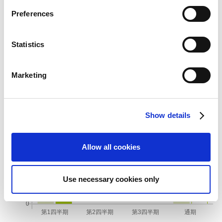
s
Preferences
e
3. アミューズメント機器事業
n
t
Statistics
売上高（累計）
S
e
Marketing
l
e
c
Show details
t
i
o
Allow all cookies
n
Use necessary cookies only