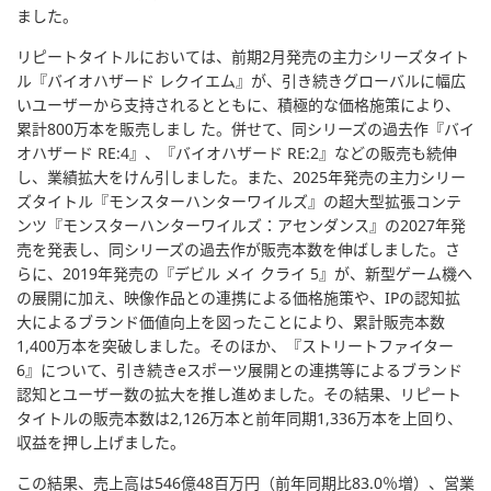
ました。
リピートタイトルにおいては、前期2月発売の主力シリーズタイト
ル『バイオハザード レクイエム』が、引き続きグローバルに幅広
いユーザーから支持されるとともに、積極的な価格施策により、
累計800万本を販売しまし た。併せて、同シリーズの過去作『バイ
オハザード RE:4』、『バイオハザード RE:2』などの販売も続伸
し、業績拡大をけん引しました。また、2025年発売の主力シリー
ズタイトル『モンスターハンターワイルズ』の超大型拡張コンテ
ンツ『モンスターハンターワイルズ：アセンダンス』の2027年発
売を発表し、同シリーズの過去作が販売本数を伸ばしました。さ
らに、2019年発売の『デビル メイ クライ 5』が、新型ゲーム機へ
の展開に加え、映像作品との連携による価格施策や、IPの認知拡
大によるブランド価値向上を図ったことにより、累計販売本数
1,400万本を突破しました。そのほか、『ストリートファイター
6』について、引き続きeスポーツ展開との連携等によるブランド
認知とユーザー数の拡大を推し進めました。その結果、リピート
タイトルの販売本数は2,126万本と前年同期1,336万本を上回り、
収益を押し上げました。
この結果、売上高は546億48百万円（前年同期比83.0％増）、営業