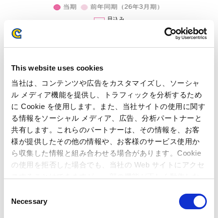
見込み
当事業におきましては、ユーザーの消費行動に変化が見られる状
況下、引き続き既存店の堅実な店舗運営や新業態での出店効果な
どにより、収益拡大に寄与しました。また、各店舗におけるイベ
ント実施等により、リアル店舗の魅力の最大化と他事業とのシナ
This website uses cookies
ジー効果の創出を図りました。
当社は、コンテンツや広告をカスタマイズし、ソーシャ
当第1四半期において、4月に総合キャラクターグッズおよびカプ
ル メディア機能を提供し、トラフィックを分析するため
セルトイ専門店「キャラカプ/カプセルラボ羽生店」（埼玉県）を
に Cookie を使用します。また、当社サイトの使用に関す
オープンしましたので、施設数は62店舗となっております。
る情報をソーシャル メディア、広告、分析パートナーと
また、前期3月にオープンした、海外初の直営店「CAPCOM
共有します。これらのパートナーは、その情報を、お客
STORE TAIPEI（カプコンストアタイペイ）」（台湾）、当社人気
様が提供したその他の情報や、お客様のサービス使用か
キャラクターをテーマにしたアトラクション等を併設した
ら収集した情報と組み合わせる場合があります。Cookie
「CAPCOMIX あべのHoop店」（大阪府）など、既存店についても
の使用を拒否した場合でも、当社の Web サイトにアクセ
引き続き店舗体験の充実に向けた各種施策を推進しました。
スすることはできますが、一部の機能が正しく動作しな
い可能性があります。
この結果、売上高は67億62百万円（前年同期比20.6％増）、営業
C
Necessary
利益は8億99百万円（前年同期比4.4％減）となりました。
o
n