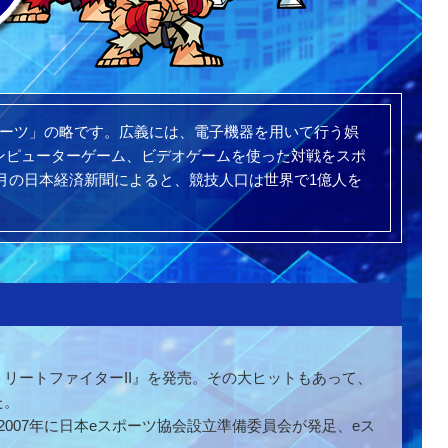
ポーツ」の略です。広義には、電子機器を用いて行う娯
ンピューターゲーム、ビデオゲームを使った対戦をスポ
0月の日本経済新聞によると、競技人口は世界で1億人を
トリートファイターII』を発売。その大ヒットもあって、
た。
2007年に日本eスポーツ協会設立準備委員会が発足、eス