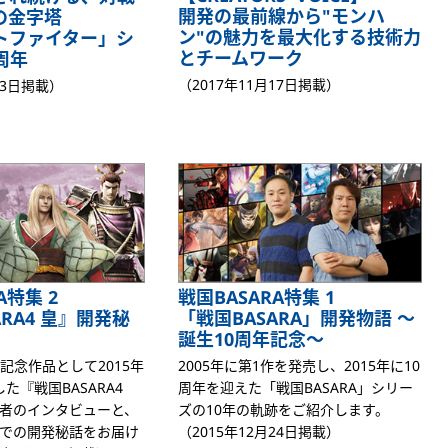
開発の最前線から"モンハ
の金字塔
ン"の魅力を最大化する技術力
トファイター」シ
とチームワーク
周年
（2017年11月17日掲載）
13日掲載）
A特集 2
戦国BASARA特集 1
ARA4 皇』開発秘
「戦国BASARA」開発物語 ～
誕生10周年記念～
記念作品として2015年
2005年に第1作を発売し、2015年に10
た『戦国BASARA4
周年を迎えた「戦国BASARA」シリー
者のインタビューと、
ズの10年の軌跡をご紹介します。
での開発秘話をお届け
（2015年12月24日掲載）