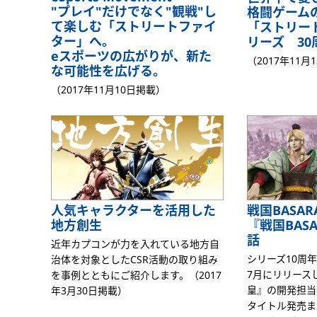
"プレイ"だけでなく"観戦"し
格闘ゲーム
て楽しむ「ストリートファイ
「ストリー
ター」へ。
リーズ 30
eスポーツの広がりが、新た
（2017年11月
な可能性を広げる。
（2017年11月10日掲載）
人気キャラクターを活用した
戦国BASAR
地方創生
『戦国BAS
話
近年カプコンが力を入れている地方自
シリーズ10周年
治体を対象としたCSR活動の取り組み
7月にリリースし
を事例とともにご紹介します。（2017
皇』の開発担当
年3月30日掲載）
タイトル発売ま