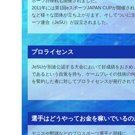
ポーツ日韓戦も開催されました。
2011年には第1回eスポーツJAPAN CUPが開催さ
など様々な団体が立ち上がります。そしてついに主要
ーツ連合（JeSU）が設立されました。
プロライセンス
JeSUが別途公認する大会において好成績をおさ
であるという自覚を持ち、ゲームプレイの技術の
を誓約した者に対してプロライセンスが発行され
選手はどうやってお金を稼いでいるの
テニスや野球などのプロスポーツ選手と同様に、