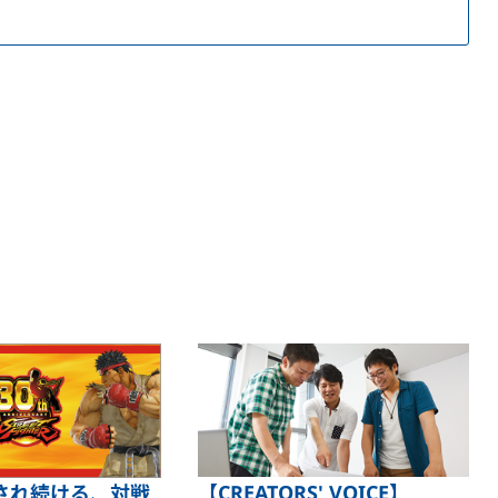
【CREATORS' VOICE】
され続ける、対戦