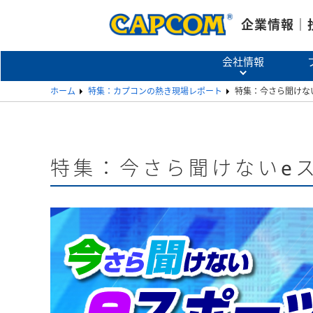
企業情報｜
会社情報
ホーム
特集：カプコンの熱き現場レポート
特集：今さら聞けな
特集：今さら聞けないe