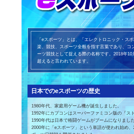
「eスポーツ」とは、「エレクトロニック・ス
楽、競技、スポーツ全般を指す言葉であり、コ
ーツ競技として捉える際の名称です。2018年1
超えると言われています。
日本でのeスポーツの歴史
1980年代、家庭用ゲーム機が誕生しました。
1992年にカプコンはスーパーファミコン版の『ス
1990年代は日本で格闘ゲームがブームになりまし
2000年に「eスポーツ」という単語が使われ始め、