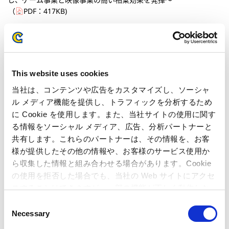
（
PDF：
417KB
)
2008年07月15日
製品・サービス
カプコン、次世代機向けシリーズ最新作『バイオハザード5』の
発売日を決定！～「プレイステーション ３」、「Xbox 360®」に
This website uses cookies
て2009年3月に全世界同時発売～
（
PDF：
256KB
)
当社は、コンテンツや広告をカスタマイズし、ソーシャ
ル メディア機能を提供し、トラフィックを分析するため
に Cookie を使用します。また、当社サイトの使用に関す
2008年07月03日
企業・人事
る情報をソーシャル メディア、広告、分析パートナーと
フランスにおける子会社設立に関するお知らせ
共有します。これらのパートナーは、その情報を、お客
（
PDF：
11KB
)
様が提供したその他の情報や、お客様のサービス使用か
ら収集した情報と組み合わせる場合があります。Cookie
2008年06月25日
の使用を拒否した場合でも、当社の Web サイトにアクセ
製品・サービス
スすることはできますが、一部の機能が正しく動作しな
株式会社カプコン、UNREAL ENGINE 3のライセンス契約を締結
い可能性があります。
～業界でも最先端のゲームエンジン、Unreal Engine 3が、カプコ
C
ンが欧州で開発中のタイトル(未発表)開発を支援～
Necessary
o
（
PDF：
36KB
)
n