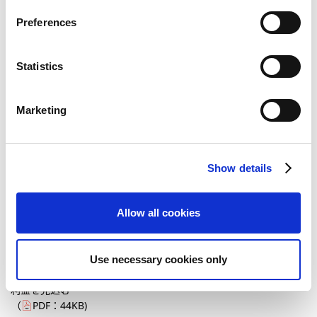
s
Preferences
e
2008年05月28日
製品・サービス
n
カプコン、『ストリートファイター』生誕２０周年プロジェク
t
Statistics
トとして、家庭用ゲーム最新作『ストリートファイターⅣ』をマル
S
チプラットフォームで発売決定～ハリウッド映画も連動して２０
e
０９年２月に公開決定～
Marketing
l
（
PDF：
309KB
)
e
c
2008年05月20日
決算・業績
Show details
t
平成20年3月期決算短信
i
（
PDF：
457KB
)
o
Allow all cookies
n
2008年05月20日
決算・業績
2008年3月期連結業績は2期連続増収増益売上高、経常利益とも
Use necessary cookies only
過去2番目の水準と好調に推移 ～次期は過去最高の売上高、経常
利益を見込む～
（
PDF：
44KB
)