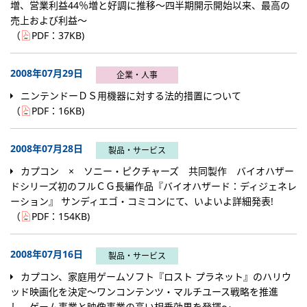
増、営業利益44％増と好調に推移～四半期開示開始以来、最高の
売上および利益～
（
PDF：
37KB
)
2008年07月29日
企業・人事
ニンテンドーＤＳ用機器に対する法的措置について
（
PDF：
16KB
)
2008年07月28日
製品・サービス
カプコン × ソニー・ピクチャーズ 共同製作 バイオハザー
ドシリーズ初のフルＣＧ長編作品『バイオハザード：ディジェネレ
ーション』 サンディエゴ・コミコンにて、いよいよ詳細発表!
（
PDF：
154KB
)
2008年07月16日
製品・サービス
カプコン、家庭用ゲームソフト『ロスト プラネット』のハリウ
ッド映画化を決定～ワンコンテンツ・マルチユース戦略を推進
し、ゲーム事業と映像事業の高い相乗効果を発揮～