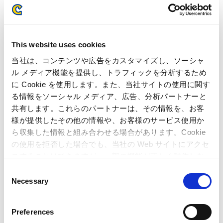
ご覧になるには、Acrobat Reader が必要です。
This website uses cookies
ネット上で入手されたいかたは、アイコンをクリックしてくださ
い。
当社は、コンテンツや広告をカスタマイズし、ソーシャ
ル メディア機能を提供し、トラフィックを分析するため
に Cookie を使用します。また、当社サイトの使用に関す
る情報をソーシャル メディア、広告、分析パートナーと
共有します。これらのパートナーは、その情報を、お客
様が提供したその他の情報や、お客様のサービス使用か
ら収集した情報と組み合わせる場合があります。Cookie
の使用を拒否した場合でも、当社の Web サイトにアクセ
IRカレンダー
スすることはできますが、一部の機能が正しく動作しな
い可能性があります。
C
2026年07月28日
Necessary
o
2027年3月期 第1四半期 決算発表
n
s
2026年07月01日〜2026年07月27日
Preferences
沈黙期間
e