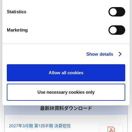
n
2026年06月19日
t
Statistics
配当金支払い開始日
S
e
Marketing
l
e
c
Show details
t
i
o
Allow all cookies
n
統合報告書
Use necessary cookies only
最新IR資料ダウンロード
2027年3月期 第1四半期 決算短信