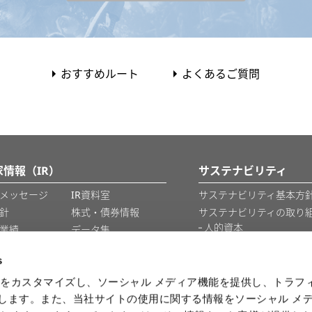
おすすめルート
よくあるご質問
家情報（IR）
サステナビリティ
メッセージ
IR資料室
サステナビリティ基本方針
針
株式・債券情報
サステナビリティの取り
人的資本
業績
データ集
知的財産
IRカレンダー
s
情報セキュリティ
をカスタマイズし、ソーシャル メディア機能を提供し、トラフ
を使用します。また、当社サイトの使用に関する情報をソーシャル メ