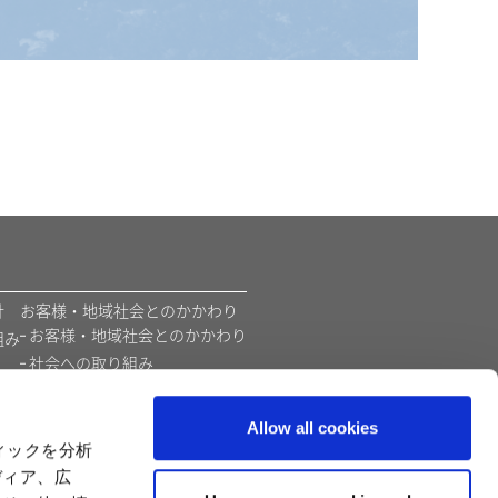
​
お客様・地域社会とのかかわり
お客様・地域社会とのかかわり
組み
社会への取り組み
環境
価値創造モデル
Allow all cookies
カプコンの教育支援活動
ィックを分析
ディア、広