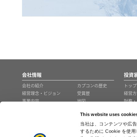
会社情報
投資
会社の紹介
カプコンの歴史
トップ
経営理念・ビジョン
受賞歴
経営方
事業内容
地図
財務・
コーポレート・ガバナ
グループ会社・事
This website uses cookie
ンス
業所
役員の紹介
企業広告
当社は、コンテンツや広告
するために Cookie 