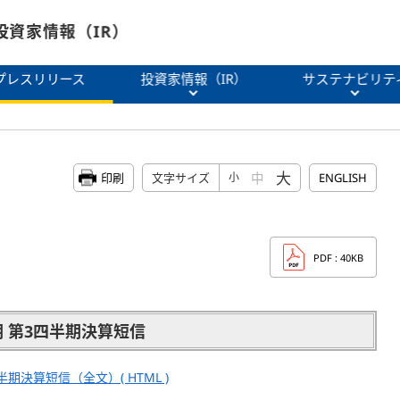
投資家情報（IR）
プレスリリース
投資家情報（IR）
サステナビリテ
大
中
印刷
文字サイズ
小
ENGLISH
PDF
: 40KB
期 第3四半期決算短信
半期決算短信（全文）( HTML )