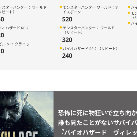
ンスターハンター： ワールド
モンスターハンター ワールド：ア
バイ
リピート）
イスボーン
モ
50
520
（
バ
イオハザード RE:2
モンスターハンター： ワールド
（リピート）
20
320
ビル メイ クライ 5
バイオハザード RE:2 （リピート）
10
240
恐怖に死に物狂いで立ち向
誰も見たことがないサバイ
『バイオハザード ヴィレ