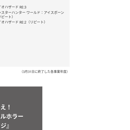
オハザード RE:3
ンスターハンター ワールド：アイスボーン
リピート）
イオハザード RE:2（リピート）
（3月31日に終了した各事業年度）
かえ！
バルホラー
ッジ』