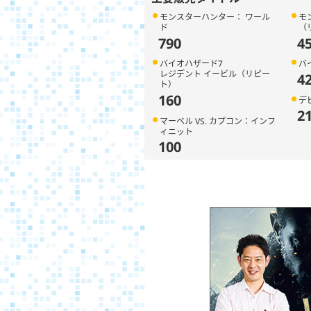
モンスターハンター： ワール
モ
ド
（
790
4
バイオハザード7
バ
レジデント イービル（リピー
4
ト）
160
デ
2
マーベル VS. カプコン：インフ
ィニット
100