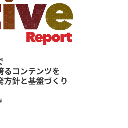
で
誇るコンテンツを
発方針と基盤づくり
掌