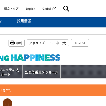
総合トップ
English
Global
ィ
採用情報
大
中
印刷
文字サイズ
小
ENGLISH
リエイティブ
監査等委員メッセージ
レポート
けます。