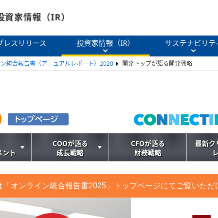
投資家情報（IR）
プレスリリース
投資家情報（IR）
サステナビリテ
ン統合報告書（アニュアルレポート）2020
開発トップが語る開発戦略
COOが語る
CFOが語る
最新ク
メント
成長戦略
財務戦略
は「オンライン統合報告書2025」トップページにてご覧いただ