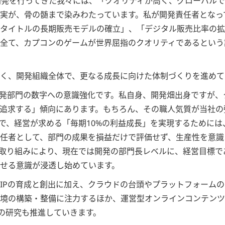
開発を行ってきた我々には、「クオリティが高く、グローバル
実が、骨の髄まで染みわたっています。私が開発責任者となっ
タイトルの長期販売モデルの確立」、「デジタル販売比率の拡
全て、カプコンのゲームが世界屈指のクオリティであるという
く、開発組織全体で、更なる成長に向けた体制づくりを進めて
発部門の数字への意識強化です。私自身、開発畑出身ですが、
追求する」傾向にあります。もちろん、その職人気質が当社の
で、経営が求める「毎期10%の利益成長」を実現するために
任者として、部門の成果を損益だけで評価せず、生産性を意識
取り組みにより、現在では開発の部門長レベルに、経営目標で
せる意識が浸透し始めています。
IPの育成と創出に加え、クラウドの台頭やプラットフォーム
境の構築・整備に注力するほか、運営型オンラインコンテンツ
術の研究も推進していきます。