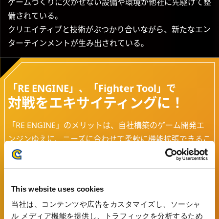
ゲームづくりに欠かせない設備や環境が他社に先駆けて整
備されている。
クリエイティブと技術がぶつかり合いながら、新たなエン
ターテインメントが生み出されている。
「RE ENGINE」、「Fighter Tool」で
対戦をエキサイティングに！
「RE ENGINE」のメリットは、自社構築のゲーム開発エ
ンジンゆえに、ニーズに合わせて柔軟に機能拡張できるこ
とだと思います。エンジン開発部内には、AIやツールなど
分野ごとにグループが分かれており、私はその中でアニメ
ーションのツール開発を担当しています。モーションキャ
This website uses cookies
プチャー（現実の人物の動きをデジタル化して記録する技
当社は、コンテンツや広告をカスタマイズし、ソーシャ
術）で得たデータをCGキャラクターに組み込み、制御に
ル メディア機能を提供し、トラフィックを分析するため