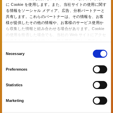
よってあたかも生きているように動かすのが私のミッショ
に Cookie を使用します。また、当社サイトの使用に関す
ン。タイトル開発チームを技術でサポートしていきます。
る情報をソーシャル メディア、広告、分析パートナーと
共有します。これらのパートナーは、その情報を、お客
今回担当した『ストリートファイター6』は、「RE
様が提供したその他の情報や、お客様のサービス使用か
ENGINE」で開発する初めての格闘ゲーム。開発に最適な
ら収集した情報と組み合わせる場合があります。Cookie
機能がなかったため、格闘ゲームのキャラクターのデータ
の使用を拒否した場合でも、当社の Web サイトにアクセ
調整に特化したツール「Fighter Tool」をゼロから構築し
スすることはできますが、一部の機能が正しく動作しな
ました。重視したのは作業の効率化です。企画やエフェク
い可能性があります。
C
Necessary
ト、サウンドなど別々のセクションがキャラクターを同時
o
n
編集しても、データが競合しないよう設計したり、２体の
s
キャラクターのデータを見比べながら実装できるようにし
Preferences
e
たり。機能の追加や仕様変更など手探り状態での開発でし
n
たが、ベテランの先輩方に支えられながら、今後のアップ
t
Statistics
デートにも耐えうる、拡張性の高いツールをつくり出すこ
S
とができました。このツールで調整された魅力的なキャラ
e
Marketing
l
クターをぜひ楽しんでほしいと思います。
e