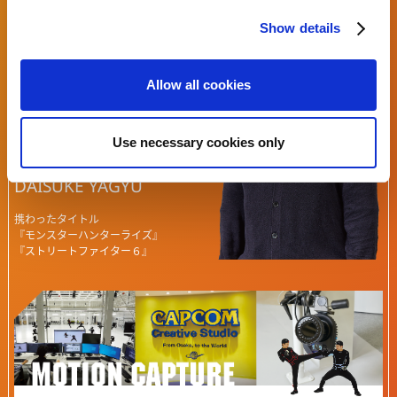
c
Show details
t
i
基盤技術研究開発部
o
Allow all cookies
基盤エンジン開発室
n
プログラマー
Use necessary cookies only
柳生 大輔
DAISUKE YAGYU
携わったタイトル
『モンスターハンターライズ』
『ストリートファイター６』