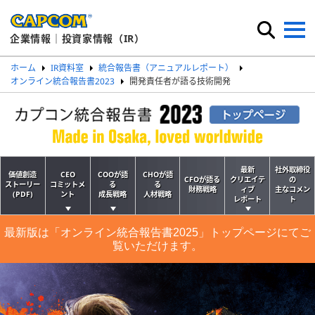
企業情報｜投資家情報（IR）
ホーム
IR資料室
統合報告書（アニュアルレポート）
オンライン統合報告書2023
開発責任者が語る技術開発
最新
社外取締役
価値創造
CEO
COOが語
CHOが語
CFOが語る
クリエイテ
の
ストーリー
コミットメ
る
る
財務戦略
ィブ
主なコメン
(PDF)
ント
成長戦略
人材戦略
レポート
ト
最新版は「オンライン統合報告書2025」トップページにてご
覧いただけます。