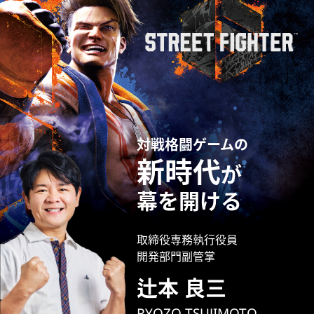
対戦格闘ゲームの
新時代
が
幕を開ける
取締役専務執行役員
開発部門副管掌
辻本 良三
RYOZO TSUJIMOTO