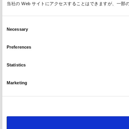
当社の Web サイトにアクセスすることはできますが、一
C
Necessary
o
n
s
Preferences
e
n
t
Statistics
S
e
Marketing
l
e
c
t
i
o
n