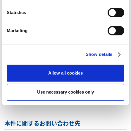
n
t
Statistics
(4) その他事業
( 単位: 百万円 )
S
前第1四半期
当第1四半期
増減率
e
Marketing
l
売上高
593
476
19.7%
e
営業利益
230
224
2.6%
c
営業利益率
38.8%
47.1%
Show details
t
i
その他事業につきましては、主なものはゲームガイドブック等の
o
Allow all cookies
出版やキャラクターグッズなどの物品販売で、売上高は4億76百万
n
円（前年同期比19.7％減）、営業利益2億24百万円（前年同期比
2.6％減）となりました。
Use necessary cookies only
本件に関するお問い合わせ先