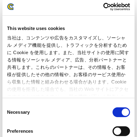
4) この結果、売上高は24億84百万円（前年同期比3.5％減）、営
業利益3億66百万円（前年同期比5.1％減）となりました。
This website uses cookies
(3) アミューズメント機器事業
( 単位: 百万円 )
当社は、コンテンツや広告をカスタマイズし、ソーシャ
前第1四半期
当第1四半期
増減率
ル メディア機能を提供し、トラフィックを分析するため
売上高
1,711
2,042
19.4%
に Cookie を使用します。また、当社サイトの使用に関す
る情報をソーシャル メディア、広告、分析パートナーと
営業利益
691
659
4.7%
共有します。これらのパートナーは、その情報を、お客
営業利益率
40.4%
32.3%
様が提供したその他の情報や、お客様のサービス使用か
ら収集した情報と組み合わせる場合があります。Cookie
1) パチスロ機部門は、新商品の投入はありませんでしたので、リ
の使用を拒否した場合でも、当社の Web サイトにアクセ
ピート販売や受託ビジネス中心の事業展開となりました。
スすることはできますが、一部の機能が正しく動作しな
2) また、業務用機器部門につきましては、新型メダルゲーム機
い可能性があります。
C
『マリオパーティふしぎのコロコロキャッチャー2』が堅調に
Necessary
o
推移いたしました。
n
3) この結果、売上高は20億42百万円（前年同期比19.4％増）、
s
Preferences
営業利益6億59百万円（前年同期比4.7％減）となりました。
e