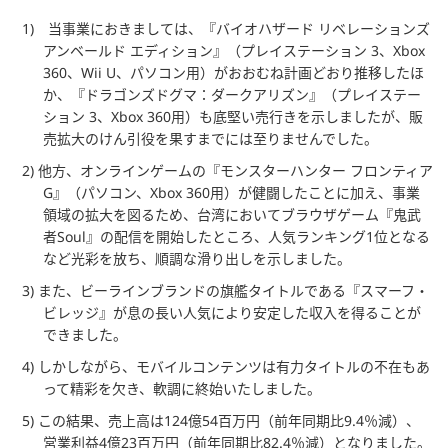
1) 当事業におきましては、『バイオハザード リベレーションズ
アンベールド エディション』（プレイステーション 3、Xbox
360、Wii U、パソコン用）がおおむね計画どおり推移したほ
か、『ドラゴンズドグマ：ダークアリズン』（プレイステー
ション 3、Xbox 360用）も底堅い売行きを示しましたが、販
売拡大のけん引役を果すまでには至りませんでした。
2) 他方、オンラインゲームの『モンスターハンター フロンティア
G』（パソコン、Xbox 360用）が健闘したことに加え、事業
領域の拡大を図るため、台湾においてブラウザゲーム『鬼武
者Soul』の配信を開始したところ、人気ランキング1位となる
など光彩を放ち、順調な滑り出しを示しました。
3) また、ビーラインブランドの旗艦タイトルである『スマーフ・
ビレッジ』が息の長い人気により安定した収入を得ることが
できました。
4) しかしながら、モバイルコンテンツは有力タイトルの不在もあ
って精彩を欠き、軟調に終始いたしました。
5) この結果、売上高は124億54百万円（前年同期比9.4％減）、
営業利益4億23百万円（前年同期比82.4％減）となりました。