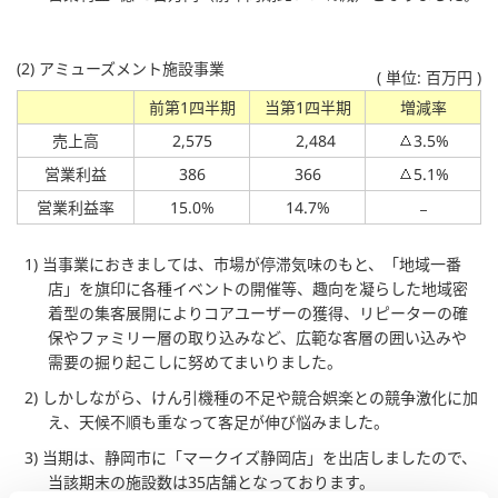
(2) アミューズメント施設事業
( 単位: 百万円 )
前第1四半期
当第1四半期
増減率
売上高
2,575
2,484
3.5%
営業利益
386
366
5.1%
営業利益率
15.0%
14.7%
1) 当事業におきましては、市場が停滞気味のもと、「地域一番
店」を旗印に各種イベントの開催等、趣向を凝らした地域密
着型の集客展開によりコアユーザーの獲得、リピーターの確
保やファミリー層の取り込みなど、広範な客層の囲い込みや
需要の掘り起こしに努めてまいりました。
2) しかしながら、けん引機種の不足や競合娯楽との競争激化に加
え、天候不順も重なって客足が伸び悩みました。
3) 当期は、静岡市に「マークイズ静岡店」を出店しましたので、
当該期末の施設数は35店舗となっております。