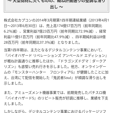
～ 大型商材に欠くものの、概ね計画通りの堅調な滑り
出し ～
株式会社カプコンの2014年3月期第1四半期連結業績（2013年4月1
日～2013年6月30日）は、売上高174億57百万円（前年同期比
6.2％減）、営業利益7億23百万円（前年同期比72.9%減）、経常
利益11億51百万円（前年同期比47.9％減）、四半期純利益は8億
28百万円（前年同期比37.3％減）となりました。
当第1四半期は、主力となるデジタルコンテンツ事業において、
『バイオハザード リベレーションズ アンベールド エディション』
が概ね計画通りに推移したほか、『ドラゴンズドグマ：ダークア
リズン』も底堅い売れ行きを示しました。他方、オンラインゲー
ムの『モンスターハンター フロンティアG』が健闘したことに加
え、台湾にて配信を開始した『鬼武者Soul』が順調な滑り出しを
示しました。
また、アミューズメント機器事業では、前期発売したパチスロ機
『バイオハザード5』のリピート販売が好調に推移し、業績を下支
えしました。
しかしながら、デジタルコンテンツ事業におけるパッケージソフ