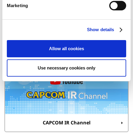
e
Marketing
l
e
c
Show details
t
i
o
Allow all cookies
n
Quarterly Reports
Use necessary cookies only
CAPCOM IR Channel