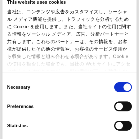
This website uses cookies
当社は、コンテンツや広告をカスタマイズし、ソーシャ
ル メディア機能を提供し、トラフィックを分析するため
に Cookie を使用します。また、当社サイトの使用に関す
る情報をソーシャル メディア、広告、分析パートナーと
共有します。これらのパートナーは、その情報を、お客
様が提供したその他の情報や、お客様のサービス使用か
ら収集した情報と組み合わせる場合があります。Cookie
の使用を拒否した場合でも、当社の Web サイトにアクセ
Related Article
スすることはできますが、一部の機能が正しく動作しな
い可能性があります。
C
Quarterly Reports (Japan GAAP)
Necessary
o
n
Business Performance (Japan GAAP)
s
Preferences
e
n
t
Statistics
S