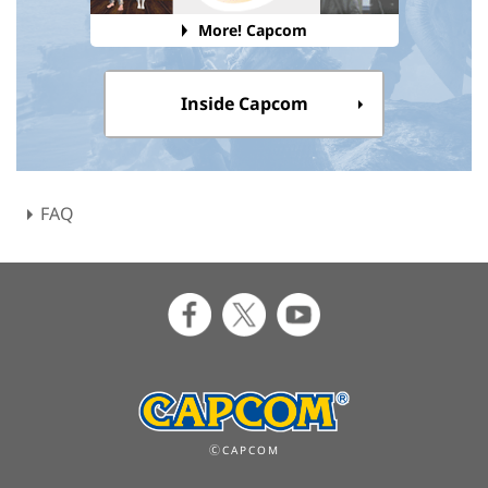
More! Capcom
Inside Capcom
FAQ
ⒸCAPCOM