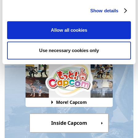
c
Platinum Titles
Show details
t
i
o
Allow all cookies
n
Use necessary cookies only
Game Series Sales
More! Capcom
Inside Capcom