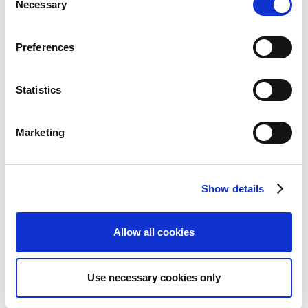
Necessary
o
n
s
Preferences
e
Quarterly Reports
n
t
Statistics
S
e
Marketing
l
e
c
Show details
t
i
CAPCOM IR Channel
o
Allow all cookies
n
Use necessary cookies only