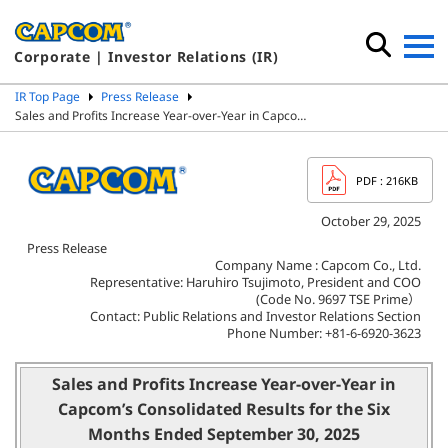
Corporate | Investor Relations (IR)
IR Top Page
Press Release
Sales and Profits Increase Year-over-Year in Capco…
PDF
: 216KB
October 29, 2025
Press Release
Company Name : Capcom Co., Ltd.
Representative: Haruhiro Tsujimoto, President and COO
(Code No. 9697 TSE Prime）
Contact: Public Relations and Investor Relations Section
Phone Number: +81-6-6920-3623
Sales and Profits Increase Year-over-Year in
Capcom’s Consolidated Results for the Six
Months Ended September 30, 2025