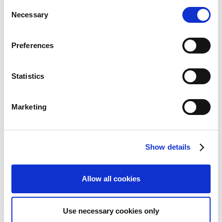
い可能性があります。
C
Necessary
o
n
s
Preferences
e
n
Quarterly Reports
t
Statistics
S
e
Marketing
l
e
c
Show details
t
i
o
CAPCOM IR Channel
Allow all cookies
n
Use necessary cookies only