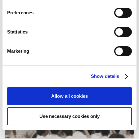
n
s
Quarterly Reports
Preferences
e
n
t
Statistics
S
e
Marketing
l
e
c
Show details
t
CAPCOM IR Channel
i
o
Allow all cookies
n
Use necessary cookies only