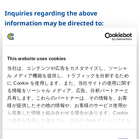
Inquiries regarding the above
information may be directed to:
Inquiries regarding the above information may be directed
to:
Capcom Co., Ltd.
Public Relations and Investor Relations Section
This website uses cookies
(Address) 3-1-3, Uchihiranomachi, Chuo-ku, Osaka, 540-0037,
当社は、コンテンツや広告をカスタマイズし、ソーシャ
Japan
ル メディア機能を提供し、トラフィックを分析するため
(Tel)+81-6-6920-3623 (Fax) +81-6-6920-5108
に Cookie を使用します。また、当社サイトの使用に関す
る情報をソーシャル メディア、広告、分析パートナーと
共有します。これらのパートナーは、その情報を、お客
様が提供したその他の情報や、お客様のサービス使用か
ら収集した情報と組み合わせる場合があります。Cookie
の使用を拒否した場合でも、当社の Web サイトにアクセ
スすることはできますが、一部の機能が正しく動作しな
い可能性があります。
C