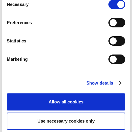
Necessary
o
n
s
Preferences
e
Quarterly Reports
n
t
Statistics
S
e
Marketing
l
e
c
Show details
t
i
CAPCOM IR Channel
o
Allow all cookies
n
Use necessary cookies only