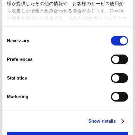
様が提供したその他の情報や、お客様のサービス使用か
July 01, 2026-July 27, 2026
Quiet Period
ら収集した情報と組み合わせる場合があります。Cookie
の使用を拒否した場合でも、当社の Web サイトにアクセ
June 19, 2026
スすることはできますが、一部の機能が正しく動作しな
Cash Dividend Disbursement
い可能性があります。
C
Necessary
o
n
s
Preferences
e
n
t
Statistics
S
e
Marketing
Integrated Report
l
e
c
Show details
t
IR Materials Download
i