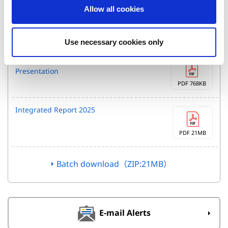
o
Allow all cookies
FY26 1Q Financial Results
n
PDF 512KB
Use necessary cookies only
FY26 1Q Financial Results
Presentation
PDF 768KB
Integrated Report 2025
PDF 21MB
Batch download（ZIP:21MB）
E-mail Alerts