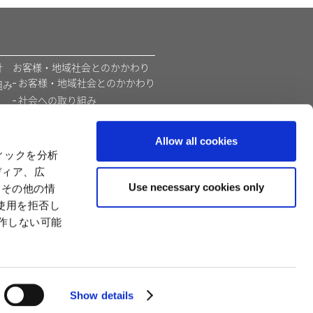
​
お客様・地域社会とのかかわり
お客様・地域社会とのかかわり
組み
社会への取り組み
環境
価値創造モデル
Allow all cookies
カプコンの教育支援活動
ィックを分析
ディア、広
Use necessary cookies only
たその他の情
使用を拒否し
動作しない可能
Show details
奴隷法（"奴隷法"）に関する表明
サイトの使い方