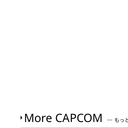
More CAPCOM
もっ