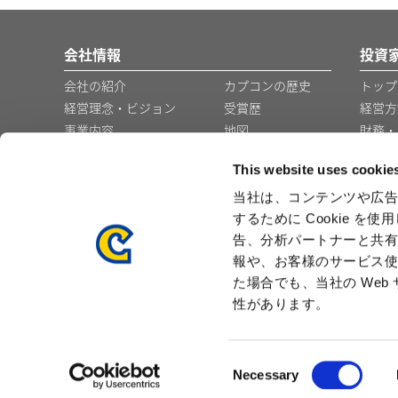
会社情報
投資
会社の紹介
カプコンの歴史
トップ
経営理念・ビジョン
受賞歴
経営方
事業内容
地図
財務・
コーポレート・ガバナ
グループ会社・事
This website uses cookie
ンス
業所
役員の紹介
企業広告
当社は、コンテンツや広告
するために Cookie 
プレスリリース
採用
告、分析パートナーと共
報や、お客様のサービス使
た場合でも、当社の We
性があります。
C
Necessary
サイトマップ
プライバシーポリシー
クッ
o