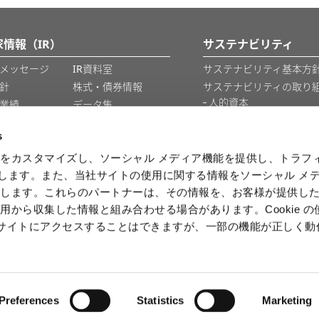
家情報（IR）
サステナビリティ
メッセージ
IR資料室
サステナビリティ基本方針
針
株式・債券情報
サステナビリティの取り
人的資本
業績
データ集
知的財産
IRカレンダー
s
情報セキュリティ
をカスタマイズし、ソーシャル メディア機能を提供し、トラフ
を使用します。また、当社サイトの使用に関する情報をソーシャル メ
情報
有します。これらのパートナーは、その情報を、お客様が提供し
用から収集した情報と組み合わせる場合があります。Cookie の
b サイトにアクセスすることはできますが、一部の機能が正しく
ⒸCAPCOM
Preferences
Statistics
Marketing
キーポリシー
免責事項
ソーシャルメディア利用規約
英国現代