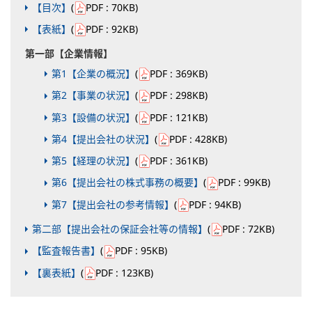
【目次】
(
PDF
: 70KB
)
【表紙】
(
PDF
: 92KB
)
第一部【企業情報】
第1【企業の概況】
(
PDF
: 369KB
)
第2【事業の状況】
(
PDF
: 298KB
)
第3【設備の状況】
(
PDF
: 121KB
)
第4【提出会社の状況】
(
PDF
: 428KB
)
第5【経理の状況】
(
PDF
: 361KB
)
第6【提出会社の株式事務の概要】
(
PDF
: 99KB
)
第7【提出会社の参考情報】
(
PDF
: 94KB
)
第二部【提出会社の保証会社等の情報】
(
PDF
: 72KB
)
【監査報告書】
(
PDF
: 95KB
)
【裏表紙】
(
PDF
: 123KB
)