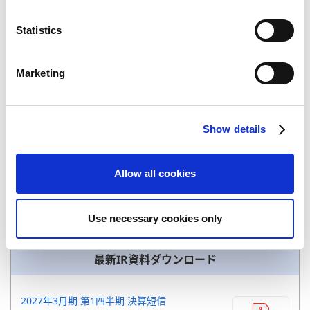
n
2026年06月19日
t
Statistics
配当金支払い開始日
S
e
Marketing
l
e
c
Show details
t
i
o
Allow all cookies
n
統合報告書
Use necessary cookies only
最新IR資料ダウンロード
2027年3月期 第1四半期 決算短信