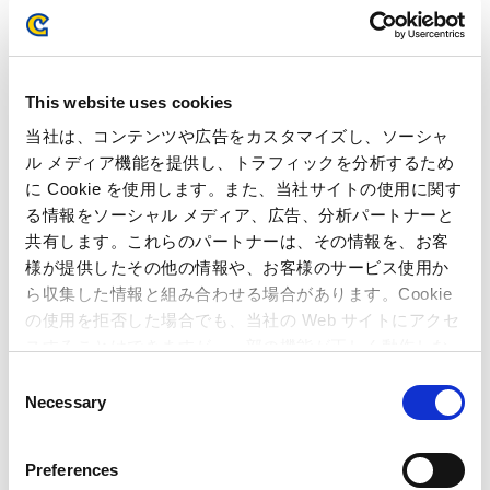
ご覧になるには、Acrobat Reader が必要です。
This website uses cookies
ネット上で入手されたいかたは、アイコンをクリックしてくださ
当社は、コンテンツや広告をカスタマイズし、ソーシャ
い。
ル メディア機能を提供し、トラフィックを分析するため
に Cookie を使用します。また、当社サイトの使用に関す
る情報をソーシャル メディア、広告、分析パートナーと
共有します。これらのパートナーは、その情報を、お客
様が提供したその他の情報や、お客様のサービス使用か
ら収集した情報と組み合わせる場合があります。Cookie
の使用を拒否した場合でも、当社の Web サイトにアクセ
IRカレンダー
スすることはできますが、一部の機能が正しく動作しな
い可能性があります。
C
2026年07月28日
Necessary
o
2027年3月期 第1四半期 決算発表
n
s
2026年07月01日〜2026年07月27日
Preferences
e
沈黙期間