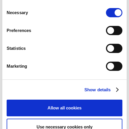
い可能性があります。
C
Necessary
o
n
統合報告書
s
Preferences
e
n
t
Statistics
最新IR資料ダウンロード
S
e
Marketing
2027年3月期 第1四半期 決算短信
l
e
PDF 768KB
c
Show details
t
2027年3月期 第1四半期 決算カンファレ
i
ンスコール資料
o
Allow all cookies
PDF 1MB
n
統合報告書2025
Use necessary cookies only