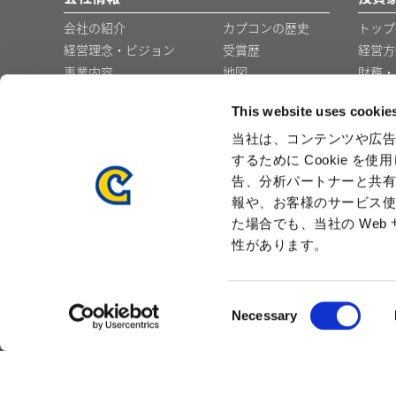
会社の紹介
カプコンの歴史
トップ
経営理念・ビジョン
受賞歴
経営方
事業内容
地図
財務・
コーポレート・ガバナ
グループ会社・事
This website uses cookie
ンス
業所
役員の紹介
企業広告
当社は、コンテンツや広告
するために Cookie 
プレスリリース
採用
告、分析パートナーと共
報や、お客様のサービス使
た場合でも、当社の We
性があります。
C
Necessary
サイトマップ
プライバシーポリシー
クッ
o
n
s
e