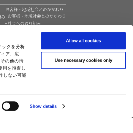
​
お客様・地域社会とのかかわり
お客様・地域社会とのかかわり
組み
社会への取り組み
環境
価値創造モデル
Allow all cookies
カプコンの教育支援活動
ィックを分析
ディア、広
Use necessary cookies only
たその他の情
使用を拒否し
動作しない可能
Show details
奴隷法（"奴隷法"）に関する表明
サイトの使い方