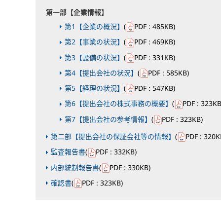
第一部【企業情報】
第1【企業の概況】
(
PDF
: 485KB
)
第2【事業の状況】
(
PDF
: 469KB
)
第3【設備の状況】
(
PDF
: 331KB
)
第4【提出会社の状況】
(
PDF
: 585KB
)
第5【経理の状況】
(
PDF
: 547KB
)
第6【提出会社の株式事務の概要】
(
PDF
: 323K
第7【提出会社の参考情報】
(
PDF
: 323KB
)
第二部【提出会社の保証会社等の情報】
(
PDF
: 320K
監査報告書
(
PDF
: 332KB
)
内部統制報告書
(
PDF
: 330KB
)
確認書
(
PDF
: 323KB
)