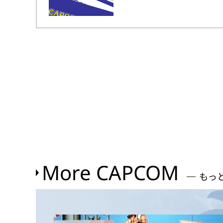
More CAPCOM
もっ