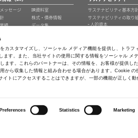
メッセージ
IR資料室
サステナビリティ基本方針
針
株式・債券情報
サステナビリティの取り
人的資本
業績
データ集
知的財産
IRカレンダー
s
情報セキュリティ
をカスタマイズし、ソーシャル メディア機能を提供し、トラフ
を使用します。また、当社サイトの使用に関する情報をソーシャル メ
情報
有します。これらのパートナーは、その情報を、お客様が提供し
用から収集した情報と組み合わせる場合があります。Cookie の
b サイトにアクセスすることはできますが、一部の機能が正しく
ⒸCAPCOM
Preferences
Statistics
Marketing
キーポリシー
免責事項
ソーシャルメディア利用規約
英国現代