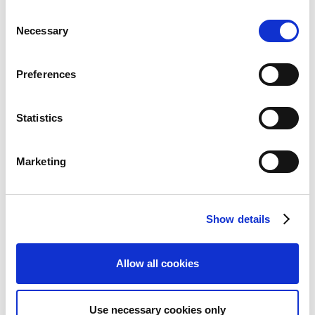
い可能性があります。
C
Necessary
o
n
統合報告書
s
Preferences
e
n
t
Statistics
最新IR資料ダウンロード
S
e
Marketing
2027年3月期 第1四半期 決算短信
l
e
PDF 768KB
c
Show details
t
2027年3月期 第1四半期 決算カンファレ
i
ンスコール資料
o
Allow all cookies
PDF 1MB
n
統合報告書2025
Use necessary cookies only