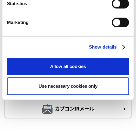
t
Statistics
S
CAPCOM IR Channel
e
Marketing
l
e
c
Show details
t
i
o
Allow all cookies
n
カプコンの教育支援活動
Use necessary cookies only
カプコンIRメール