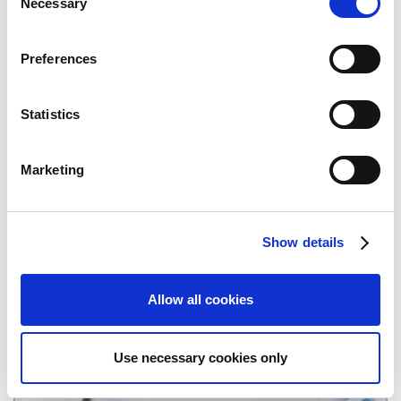
Necessary
o
トルとして、国内最高の出荷本数を大幅に更新！ ～
n
カプコンの人気シリーズ最新作『モンスターハンター
s
Preferences
3（トライ）G』が100万本を突破！ ～ ニンテンドー
e
3DS™初の「モンハン」が早くも国内ミリオンを記録 ～
n
【開発者インタビュー2013】Vol.1 CS開発統括 第三開
t
Statistics
発部 部長 プロデューサー 辻本 良三 ～常にチャレン
S
ジを続ける「モンスターハンター」－変わるもの、変わ
e
らないもの、その魅力。～
Marketing
l
e
c
Show details
t
i
o
Allow all cookies
n
Use necessary cookies only