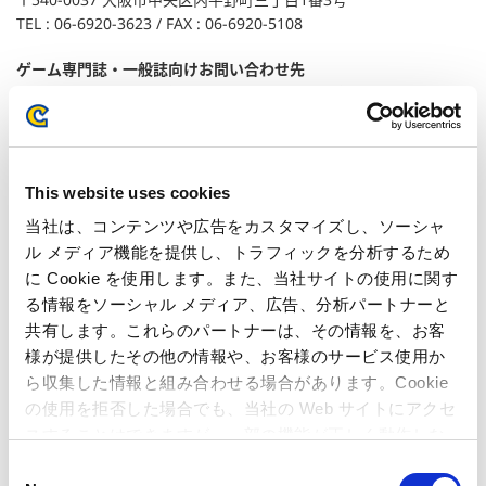
TEL : 06-6920-3623 / FAX : 06-6920-5108
ゲーム専門誌・一般誌向けお問い合わせ先
株式会社カプコン パブリシティ企画推進室 パブリシティチーム
〒163-0448 東京都新宿区西新宿二丁目1番1号
TEL : 03-3340-0750 / FAX : 03-3340-0721
ユーザー様向けお問い合わせ先
This website uses cookies
株式会社カプコン お客様相談室 家庭用ゲームサポート
当社は、コンテンツや広告をカスタマイズし、ソーシャ
TEL: 06-6946-3099
ル メディア機能を提供し、トラフィックを分析するため
に Cookie を使用します。また、当社サイトの使用に関す
る情報をソーシャル メディア、広告、分析パートナーと
関連記事
共有します。これらのパートナーは、その情報を、お客
様が提供したその他の情報や、お客様のサービス使用か
カプコンの『モンスターハンター4』が400万本を突
ら収集した情報と組み合わせる場合があります。Cookie
破！ ～ 幅広いユーザー層への波及により「モンハン現
の使用を拒否した場合でも、当社の Web サイトにアクセ
象」が再来、販売本数の更なる伸長を目指す ～
スすることはできますが、一部の機能が正しく動作しな
カプコンの『モンスターハンター4』が早くも300万本
い可能性があります。
C
を突破！ ～ サードパーティーのニンテンドー3DSタイ