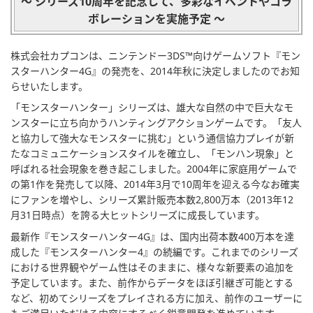
～ シリーズ10周年を記念して、多彩なイベントやコラ
ボレーションを実施予定 ～
株式会社カプコンは、ニンテンドー3DS™向けゲームソフト『モン
スターハンター4G』の発売を、2014年秋に決定しましたのでお知
らせいたします。
「モンスターハンター」シリーズは、雄大な自然の中で巨大なモ
ンスターに立ち向かうハンティングアクションゲームです。「友人
と協力して強大なモンスターに挑む」という通信協力プレイが新
たなコミュニケーションスタイルを確立し、「モンハン現象」と
呼ばれる社会現象を巻き起こしました。2004年に家庭用ゲームで
の第1作を発売して以降、2014年3月で10周年を迎える今なお確実
にファンを増やし、シリーズ累計販売本数2,800万本（2013年12
月31日時点）を誇る大ヒットシリーズに成長しています。
最新作『モンスターハンター4G』は、国内出荷本数400万本を達
成した『モンスターハンター4』の続編です。これまでのシリーズ
における世界観やゲーム性はそのままに、様々な新要素の追加を
予定しています。また、前作からデータをほぼ引継ぎ可能とする
など、初めてシリーズをプレイされる方に加え、前作のユーザーに