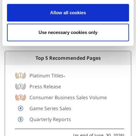
i
o
Allow all cookies
n
IR Social Accounts
Use necessary cookies only
Top 5 Recommended Pages
Platinum Titles
>
Press Release
Consumer Business Sales Volume
Game Series Sales
Quarterly Reports
(as end of June. 30, 2026)