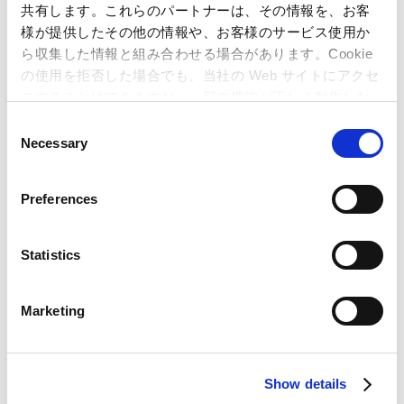
共有します。これらのパートナーは、その情報を、お客
FY26 1Q Financial Results
様が提供したその他の情報や、お客様のサービス使用か
ら収集した情報と組み合わせる場合があります。Cookie
PDF 512KB
の使用を拒否した場合でも、当社の Web サイトにアクセ
スすることはできますが、一部の機能が正しく動作しな
FY26 1Q Financial Results
い可能性があります。
C
Presentation
Necessary
o
PDF 768KB
n
s
Preferences
Integrated Report 2025
e
n
PDF 21MB
t
Statistics
S
e
Batch download（ZIP:21MB）
Marketing
l
e
c
Show details
t
E-mail Alerts