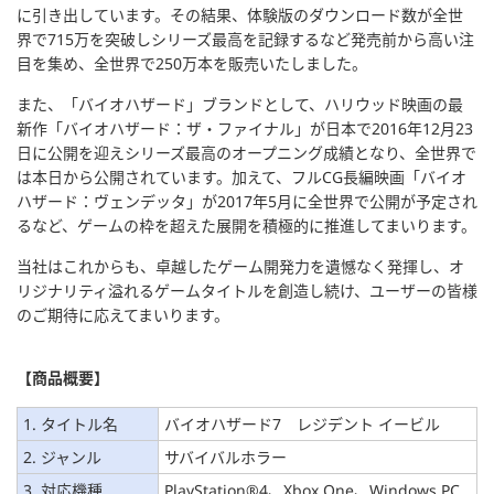
に引き出しています。その結果、体験版のダウンロード数が全世
界で715万を突破しシリーズ最高を記録するなど発売前から高い注
目を集め、全世界で250万本を販売いたしました。
また、「バイオハザード」ブランドとして、ハリウッド映画の最
新作「バイオハザード：ザ・ファイナル」が日本で2016年12月23
日に公開を迎えシリーズ最高のオープニング成績となり、全世界で
は本日から公開されています。加えて、フルCG長編映画「バイオ
ハザード：ヴェンデッタ」が2017年5月に全世界で公開が予定され
るなど、ゲームの枠を超えた展開を積極的に推進してまいります。
当社はこれからも、卓越したゲーム開発力を遺憾なく発揮し、オ
リジナリティ溢れるゲームタイトルを創造し続け、ユーザーの皆様
のご期待に応えてまいります。
【
商品概要
】
1. タイトル名
バイオハザード7 レジデント イービル
2. ジャンル
サバイバルホラー
3. 対応機種
PlayStation®4、Xbox One、Windows PC