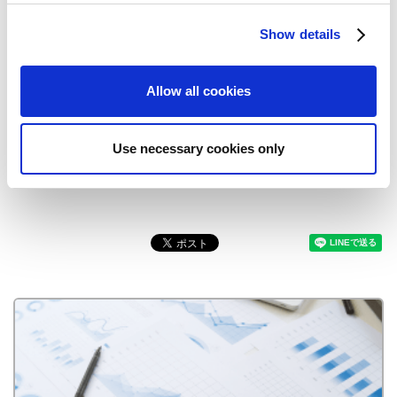
c
全世界待望のシリーズ最新作『バイオハザード7 レジ
Show details
t
デント イービル』が2017年1月に発売決定！ ～ シリー
i
ズ20周年を迎え、「恐怖体験」は新たなステージへ ～
o
【開発者インタビュー2016】INTERVIEW 03 「すべて
Allow all cookies
n
は"恐怖"のために。開発体制から変革した、新しい「バ
イオハザード」」 ／常務執行役員 CS第一開発統括/竹
内 潤
Use necessary cookies only