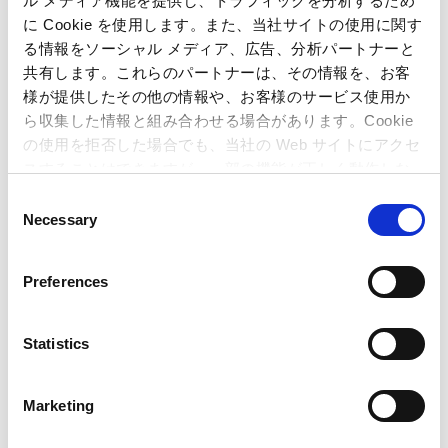
ル メディア機能を提供し、トラフィックを分析するため
株式会社カプコン 秘書・広報IR部 広報IR室
に Cookie を使用します。また、当社サイトの使用に関す
〒540-0037 大阪市中央区内平野町三丁目1番3号
る情報をソーシャル メディア、広告、分析パートナーと
TEL : 06-6920-3623 / FAX : 06-6920-5108
共有します。これらのパートナーは、その情報を、お客
様が提供したその他の情報や、お客様のサービス使用か
ゲーム専門誌・一般誌向けお問い合わせ先
株式会社 カプコン プロモーション企画推進室 パブリシティチーム
ら収集した情報と組み合わせる場合があります。Cookie
〒163-0448 東京都新宿区西新宿2丁目1番1号
の使用を拒否した場合でも、当社の Web サイトにアクセ
TEL: 03-3340-0750／FAX: 03-3340-0721
スすることはできますが、一部の機能が正しく動作しな
い可能性があります。
C
ユーザー様向けお問い合わせ先
Necessary
o
株式会社 カプコン お客様相談室 家庭用ゲームサポート
n
TEL: 06-6946-3099
s
Preferences
e
n
関連記事
t
Statistics
S
『バイオハザード7 レジデント イービル』体験版のダ
e
ウンロード数が全世界で300万を突破！ ～ 製品版は
Marketing
l
PlayStation®4 Proの4K・HDR、Xbox One SのHDRに
e
対応 ～