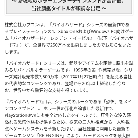
～ 新境地のホラーエンターテインメントが高評価、
当社旗艦タイトルが順調な出足 ～
株式会社カプコンは、「バイオハザード」シリーズの最新作であ
るプレイステーション®4、Xbox OneおよびWindows PC向けゲー
ム『バイオハザード7 レジデント イービル』（以下『バイオハザ
ード7』）が、全世界で250万本を出荷しましたのでお知らせいた
します。
「バイオハザード」シリーズは、武器やアイテムを駆使し脱出を試
みるサバイバルホラーゲームです。1996年の第1作発売以降、シリ
ーズ累計販売本数7,500万本（2017年1月27日時点）を超える当社
の代表的なコンテンツであり、登場から20年以上経過した今な
お、世界中から熱狂的な支持を得ています。
『バイオハザード7』は、シリーズのルーツである「恐怖」をメイ
ンコンセプトとし、ホラー性の深化を追求した最新作で、
PlayStation®VRにも完全対応したタイトルです。圧倒的な没入感
溢れる恐怖体験を提供するため、従来の三人称視点から一人称視
点へゲームシステムを革新したほか、当社独自に開発した最新の
ゲームエンジン「RE ENGINE」により、ハードスペックを最大限