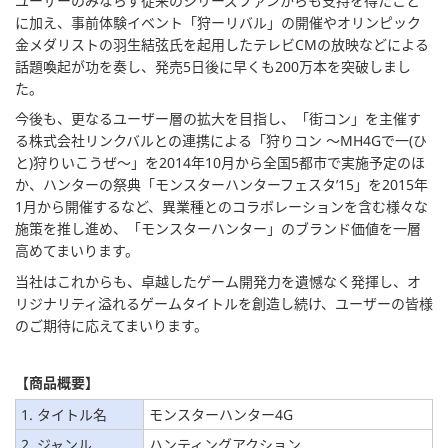
ユーザーのみならず従来のシリーズファンからも支持を得たこと
に加え、事前体験イベント「狩ーリバル」の開催やオリンピック
金メダリストの羽生結弦氏を起用したテレビCMの放映などによる
話題喚起が功を奏し、発売5日後に早くも200万本を突破しまし
た。
今後も、更なるユーザー層の拡大を目指し、「街コン」を主催す
る株式会社リンクバルとの連携による「狩りコン ～MH4Gで一(ひ
と)狩りいこうぜ～」を2014年10月から全国5都市で実施予定のほ
か、ハンターの祭典「モンスターハンターフェスタ’15」を2015年
1月から開催するなど、異業種とのコラボレーションを含む様々な
施策を推し進め、「モンスターハンター」のブランド価値を一層
高めてまいります。
当社はこれからも、卓越したゲーム開発力を遺憾なく発揮し、オ
リジナリティ溢れるゲームタイトルを創造し続け、ユーザーの皆様
のご期待に応えてまいります。
【商品概要】
1. タイトル名
モンスターハンター4G
2. ジャンル
ハンティングアクション