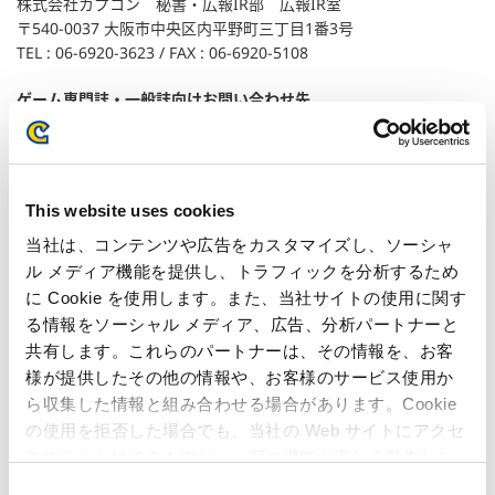
株式会社カプコン 秘書・広報IR部 広報IR室
〒540-0037 大阪市中央区内平野町三丁目1番3号
TEL : 06-6920-3623 / FAX : 06-6920-5108
ゲーム専門誌・一般誌向けお問い合わせ先
株式会社カプコン プロモーション企画推進室 パブリシティチーム
〒163-0448 東京都新宿区西新宿二丁目1番1号
TEL : 03-3340-0750 / FAX : 03-3340-0721
This website uses cookies
ユーザー様向けお問い合わせ先
株式会社カプコン お客様相談室 家庭用ゲームサポート
当社は、コンテンツや広告をカスタマイズし、ソーシャ
TEL: 06-6946-3099
ル メディア機能を提供し、トラフィックを分析するため
に Cookie を使用します。また、当社サイトの使用に関す
る情報をソーシャル メディア、広告、分析パートナーと
関連記事
共有します。これらのパートナーは、その情報を、お客
様が提供したその他の情報や、お客様のサービス使用か
ら収集した情報と組み合わせる場合があります。Cookie
カプコン、『モンスターハンター4G』の発売日を決
の使用を拒否した場合でも、当社の Web サイトにアクセ
定！ ～ 410万本を出荷した前作からさらなる進化を遂
げ、満を持して下期に投入 ～
スすることはできますが、一部の機能が正しく動作しな
い可能性があります。
カプコンの『モンスターハンター4』が400万本を突
C