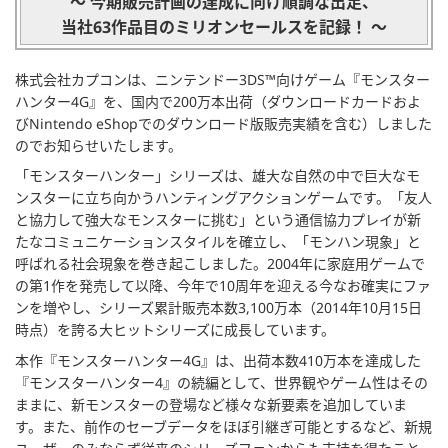
～ 今期販売計画の達成に向け順調な出足、
当社63作品目のミリオンセールスを記録！ ～
株式会社カプコンは、ニンテンドー3DS™向けゲーム『モンスター
ハンター4G』を、国内で200万本出荷（ダウンロードカードおよ
びNintendo eShopでのダウンロード版販売実績を含む）しました
のでお知らせいたします。
「モンスターハンター」シリーズは、雄大な自然の中で巨大なモ
ンスターに立ち向かうハンティングアクションゲームです。「友人
と協力して強大なモンスターに挑む」という通信協力プレイが新
たなコミュニケーションスタイルを確立し、「モンハン現象」と
呼ばれる社会現象を巻き起こしました。2004年に家庭用ゲームで
の第1作を発売して以降、今年で10周年を迎える今なお確実にファ
ンを増やし、シリーズ累計販売本数3,100万本（2014年10月15日
時点）を誇る大ヒットシリーズに成長しています。
本作『モンスターハンター4G』は、出荷本数410万本を達成した
『モンスターハンター4』の続編として、世界観やゲーム性はその
ままに、新モンスターの登場など様々な新要素を追加していま
す。また、前作のセーブデータをほぼ引継ぎ可能とするなど、新規