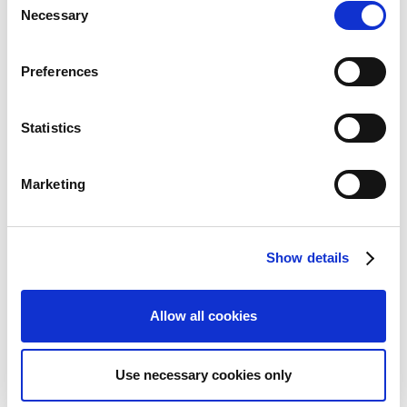
Necessary
破！ ～ 幅広いユーザー層への波及により「モンハン現
o
象」が再来、販売本数の更なる伸長を目指す ～
n
s
日本ゲーム大賞で『モンスターハンター4』が「大賞」
Preferences
を受賞！ ～ フューチャー部門では、『モンスターハン
e
ター4G』が受賞 ～
n
t
Statistics
【開発者インタビュー2014】Vol.1 CS第三開発統括 第
S
三開発部 プロジェクト企画室 ディレクター 藤岡 要 ～
ファンと刻んだ10周年 さらなる成長へ歩を進める「モ
e
Marketing
ンスターハンター」 ～
l
e
c
Show details
t
i
o
Allow all cookies
n
Use necessary cookies only