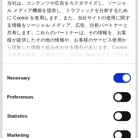
当社は、コンテンツや広告をカスタマイズし、ソーシャ
ル メディア機能を提供し、トラフィックを分析するため
カプコンの『バイオハザード6』が初回出荷で450万本
に Cookie を使用します。また、当社サイトの使用に関す
を達成！ ～ 世界最高水準の圧倒的なクオリティがグロ
る情報をソーシャル メディア、広告、分析パートナーと
ーバルで評価され、当社最高記録を更新！ ～
共有します。これらのパートナーは、その情報を、お客
カプコンのシリーズ最新作「新 鬼武者」が「Golden
様が提供したその他の情報や、お客様のサービス使用か
Reel Awards」最優秀賞受賞！
ら収集した情報と組み合わせる場合があります。Cookie
【開発者インタビュー2012】 vol01. CS開発統括 編成
の使用を拒否した場合でも、当社の Web サイトにアクセ
部 プロデューサー 平林 良章 ～圧倒的なクオリティで送
スすることはできますが、一部の機能が正しく動作しな
りだす『バイオハザード6』 – 過去最大のプロジェクト
い可能性があります。
C
を指揮する「プロデューサー」の役割とは。～
Necessary
o
n
s
Preferences
e
n
t
Statistics
S
e
Marketing