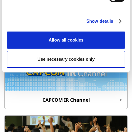
l
e
c
Show details
t
i
決算短信
o
Allow all cookies
n
Use necessary cookies only
CAPCOM IR Channel