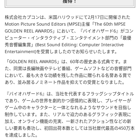
獲得！
株式会社カプコンは、米国ハリウッドにて2月17日に開催された
Motion Picture Sound Editors (MPSE)主催「The 60th MPSE
GOLDEN REEL AWARDS」において、『バイオハザード6』がコン
ピューター・インタラクティブ・エンタテイメント部門の「最優
秀音響編集賞」(Best Sound Editing: Computer Interactive
Entertainment)を受賞しましたのでお知らせいたします。
「GOLDEN REEL AWARDS」は、60年の歴史ある式典です。ま
た、同賞は長編映画やテレビ番組、ゲームソフトなどの音響部門
において、最も大きな功績を残した作品に贈られる名誉ある賞で
あり、並み居るノミネート作品を抑えての受賞となりました。
『バイオハザード6』は、当社を代表するフラッグシップタイトル
であり、ゲームの世界を劇的かつ感情的に表現し、プレイヤーが
ゲーム中のキャラクターと一体となれるようなサウンドを目指し
制作しています。また、リアルで迫力のあるグラフィック表現に
加え、オンライン機能の充実、一新されたアクション性などの新
しい要素も奏功し、初回出荷本数としては当社歴代最高の450万本
を達成しました。