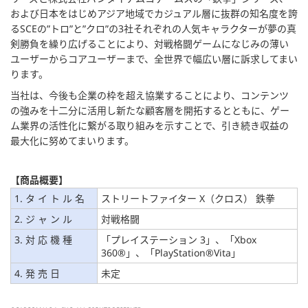
および日本をはじめアジア地域でカジュアル層に抜群の知名度を誇
るSCEの”トロ”と”クロ”の3社それぞれの人気キャラクターが夢の真
剣勝負を繰り広げることにより、対戦格闘ゲームになじみの薄い
ユーザーからコアユーザーまで、全世界で幅広い層に訴求してまい
ります。
当社は、今後も企業の枠を超え協業することにより、コンテンツ
の強みを十二分に活用し新たな顧客層を開拓するとともに、ゲー
ム業界の活性化に繋がる取り組みを示すことで、引き続き収益の
最大化に努めてまいります。
【商品概要】
1. タ イ ト ル 名
ストリートファイター X（クロス） 鉄拳
2. ジ ャ ン ル
対戦格闘
3. 対 応 機 種
「プレイステーション 3」、「Xbox
360®」、「PlayStation®Vita」
4. 発 売 日
未定