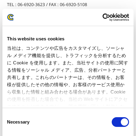
TEL : 06-6920-3623 / FAX : 06-6920-5108
ゲーム専門誌・一般誌向けお問い合わせ先
株式会社 カプコン パブリシティ企画推進室
〒163-0425 東京都新宿区西新宿二丁目1番1号
TEL : 03-3340-0750 / FAX : 03-3340-0721
This website uses cookies
当社は、コンテンツや広告をカスタマイズし、ソーシャ
ユーザー様向けお問い合わせ先
ル メディア機能を提供し、トラフィックを分析するため
に Cookie を使用します。また、当社サイトの使用に関す
関連記事
る情報をソーシャル メディア、広告、分析パートナーと
共有します。これらのパートナーは、その情報を、お客
様が提供したその他の情報や、お客様のサービス使用か
格闘ゲームの最高峰が激突！「ストリートファイター」
ら収集した情報と組み合わせる場合があります。Cookie
と「鉄拳」競演タイトルの開発に両社が着手
の使用を拒否した場合でも、当社の Web サイトにアクセ
カプコンの『スーパーストリートファイターIV 3D
スすることはできますが、一部の機能が正しく動作しな
EDITION』が100万本を突破！～ ニンテンドー3DS™第
い可能性があります。
C
1弾タイトルが早くもミリオンを達成 ～
Necessary
o
カプコンの『スーパーストリートファイターIV』が初回
n
100万本出荷！～ ファン待望の業務用ゲーム機での稼働