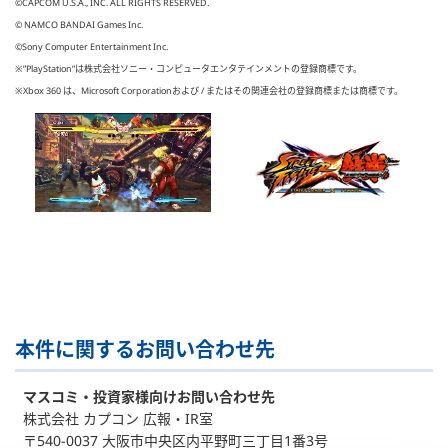
©CAPCOM U.S.A., INC. ALL RIGHTS RESERVED.
© NAMCO BANDAI Games Inc.
©Sony Computer Entertainment Inc.
※”PlayStation”は株式会社ソニー・コンピュータエンタテインメントの登録商標です。
※Xbox 360 は、Microsoft Corporationおよび / またはその関連会社の登録商標または商標です。
本件に関するお問い合わせ先
マスコミ・投資家様向けお問い合わせ先
株式会社 カプコン 広報・IR室
〒540-0037 大阪市中央区内平野町三丁目1番3号