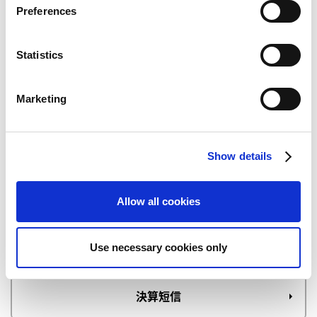
s
も決定し、「ストIIブーム」の再燃へ ～
Preferences
e
カプコンの『ストリートファイターⅣ』が200万本突
n
破！～11年ぶりのシリーズ最新作！好調な初回セールス
t
Statistics
により、グローバルのトップブランドとして復活～
S
e
Marketing
l
e
c
Show details
t
i
o
Allow all cookies
n
Use necessary cookies only
決算短信