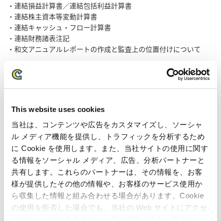
連結損益計算書／連結包括利益計算書
連結株主資本等変動計算書
連結キャッシュ・フロー計算書
連結財務諸表注記
和文アニュアルレポートの作成と監査上の位置付けについて
会社概要
This website uses cookies
当社は、コンテンツや広告をカスタマイズし、ソーシャ
ル メディア機能を提供し、トラフィックを分析するため
に Cookie を使用します。また、当社サイトの使用に関す
る情報をソーシャル メディア、広告、分析パートナーと
共有します。これらのパートナーは、その情報を、お客
PDFダウンロード
PDF
: 274KB
様が提供したその他の情報や、お客様のサービス使用か
ら収集した情報と組み合わせる場合があります。Cookie
会社概要
の使用を拒否した場合でも、当社の Web サイトにアクセ
ゲーム業界用語集
スすることはできますが、一部の機能が正しく動作しな