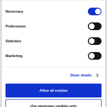
株式情報
い可能性があります。
C
沿革
Necessary
o
n
別冊 最新開発レポート2014
s
Preferences
e
It takes the best to create the best
n
t
Statistics
S
e
Marketing
l
e
c
Show details
t
PDFダウンロード
PDF
: 4MB
i
o
取締役専務執行役員 コンシューマゲーム事業管掌
一井 克彦
Allow all cookies
n
CS第三開発統括 第三開発部 プロジェクト企画室 ディレ
藤岡
クター
要
Use necessary cookies only