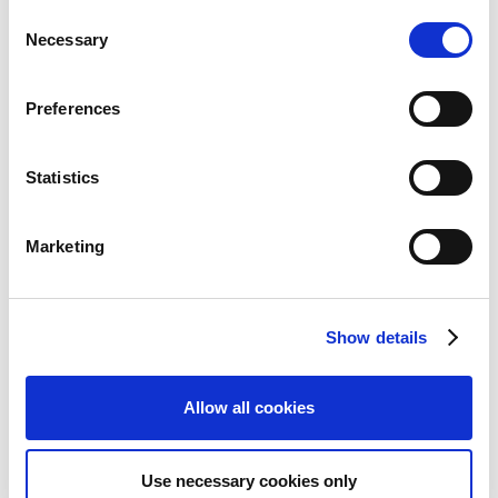
ジャンル
SFアクションアドベンチャー
い可能性があります。
C
®
対応機種
PlayStation
5、Xbox Series X|S、PC
Necessary
o
発売日
2026年
n
s
権利表記
©CAPCOM
Preferences
e
n
t
Statistics
S
e
Marketing
l
e
c
Show details
t
i
o
Allow all cookies
※Nintendo Switchは任天堂の商標です。
n
※”PlayStation”は株式会社ソニー・インタラクティブエンタテインメントの登
録商標または商標です。
Use necessary cookies only