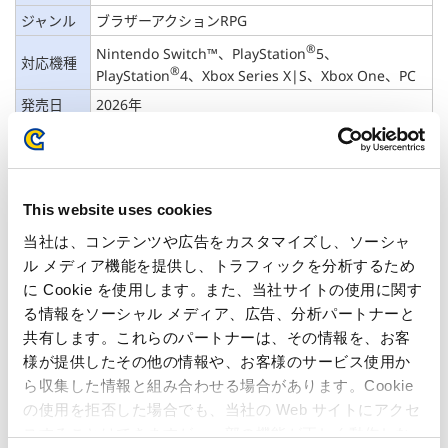
ジャンル
ブラザーアクションRPG
®
Nintendo Switch™、PlayStation
5、
対応機種
®
PlayStation
4、Xbox Series X|S、Xbox One、PC
発売日
2026年
権利表記
©CAPCOM
This website uses cookies
当社は、コンテンツや広告をカスタマイズし、ソーシャ
ル メディア機能を提供し、トラフィックを分析するため
に Cookie を使用します。また、当社サイトの使用に関す
る情報をソーシャル メディア、広告、分析パートナーと
共有します。これらのパートナーは、その情報を、お客
様が提供したその他の情報や、お客様のサービス使用か
ら収集した情報と組み合わせる場合があります。Cookie
タイトル
プラグマタ
の使用を拒否した場合でも、当社の Web サイトにアクセ
名
スすることはできますが、一部の機能が正しく動作しな