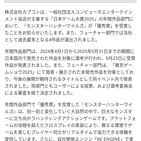
株式会社カプコンは、一般社団法人コンピュータエンターテイン
メント協会が主催する「日本ゲーム大賞2025」の年間作品部門に
おいて、『モンスターハンターワイルズ』が「優秀賞」を受賞し
たことをお知らせいたします。また、フューチャー部門では当社
として過去最多となる4作品が選出されました。
年間作品部門は、2024年4月1日から2025年5月31日までの期間に
日本国内で発売された作品を対象に選考が行われ、9月23日に受賞
作品が発表されました。また、フューチャー部門は、「東京ゲー
ムショウ2025」にて発表・展示された未発売作品を対象としてお
り、今後の展開が期待されるタイトルとして同イベント内で発表
されました。両部門ともユーザーによる投票、および選考委員会
による審査を経て決定されました。
年間作品部門で「優秀賞」を受賞した『モンスターハンターワイ
ルズ』は、刻一刻と変化していく大自然の中で、巨大なモンスタ
ーに立ち向かうハンティングアクションゲームです。プラットフォ
ームの垣根を超えたクロスプレイの実装により、異なる環境でゲ
ームを楽しむプレイヤー同士がリアルタイムで協力できる体験を
提供しています。さらに、自社開発エンジン「RE ENGINE」で実