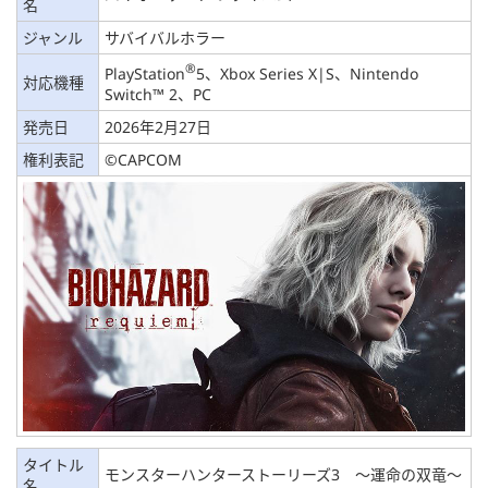
名
ジャンル
サバイバルホラー
®
PlayStation
5、Xbox Series X|S、Nintendo
対応機種
Switch™ 2、PC
発売日
2026年2月27日
権利表記
©CAPCOM
タイトル
モンスターハンターストーリーズ3 ～運命の双竜～
名