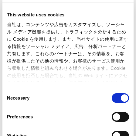
本件に関するお問い合わせ先
This website uses cookies
当社は、コンテンツや広告をカスタマイズし、ソーシャ
報道関係者・投資家様向けお問い合わせ先
ル メディア機能を提供し、トラフィックを分析するため
財経・広報統括 広報IR室
に Cookie を使用します。また、当社サイトの使用に関す
TEL : 06-6920-3623 / FAX : 06-6920-5108
る情報をソーシャル メディア、広告、分析パートナーと
マスコミ関係者向けお問い合わせ先
共有します。これらのパートナーは、その情報を、お客
マーケティング推進室 日本ユーザーマーケティングチーム
様が提供したその他の情報や、お客様のサービス使用か
TEL: 03-3340-0750／FAX: 03-3340-0721
ら収集した情報と組み合わせる場合があります。Cookie
の使用を拒否した場合でも、当社の Web サイトにアクセ
ユーザー様向けお問い合わせ先
スすることはできますが、一部の機能が正しく動作しな
お客様相談室 家庭用ゲームサポート
い可能性があります。
TEL: 06-6946-3099
C
Necessary
o
n
s
関連ページ
Preferences
e
n
『ストリートファイター6』が全世界で100万本を
t
Statistics