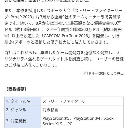
また、本作を採用したeスポーツ大会「ストリートファイターリー
グ: Pro-JP 2023」は7月から企業9社のチームオーナー制で実施予
定です。続いて、8月からは当社史上最高額となる優勝賞金100万
ドル（約1.3億円※）、ツアー年間賞金総額200万ドル（約2.6億円
※）以上を設定した「CAPCOM Pro Tour 2023」を開催し、引き
続きeスポーツと連動した販売拡大にも注力していきます。
当社はこれからも、卓越したゲーム開発力を遺憾なく発揮し、オ
リジナリティ溢れるゲームタイトルを創造し続け、ユーザーの皆様
のご期待に応えてまいります。
※1ドル=130円として算出
【商品概要】
1. タイトル名
ストリートファイター6
2. ジャンル
対戦格闘
PlayStation®5、PlayStation®4、Xbox
3. 対応機種
Series X|S 、PC