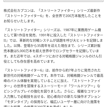
株式会社カプコンは、「ストリートファイター」シリーズ最新作
『ストリートファイター6』を、全世界で200万本販売したことを
お知らせいたします。
「ストリートファイター」シリーズは、1987年に業務用ゲーム機
として第1作目を発売、1991年に投入した『ストリートファイター
II』では、革新的な対戦システムが話題を呼び大ヒットを記録しま
した。以降、登場から35周年を迎えた現在まで、シリーズ累計販
売本数は5,000万本を超え世界中でロングセラーを記録していま
す。また近年では、eスポーツにおける対戦格闘ジャンルのけん引
役としても存在感を高めています。
『ストリートファイター6』は、前作から約7年ぶりに発売された
新世代の対戦格闘ゲームです。本作では、対戦格闘ジャンルで最高
峰のバトル体験を実現していることに加え、「ストリートファイ
ター」の世界を冒険するストーリーモード「ワールドツアー」な
どシングルプレイの強化を図りました。さらに、複雑なコマンド
入力無しで必殺技を出せる、初心者向けの新たな操作オプション
「モダンタイプ」の採用など、幅広いユーザー層に向けた施策を
講じた結果、全世界で200万本を達成しました。