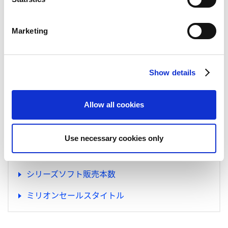
突破！
～ 対戦格闘ゲーム初心者からコアファンま
S
で幅広い支持を獲得し、
シリーズ累計販売本数は
e
Marketing
5,000万本の大台に到達 ～
l
e
「CAPCOM Pro Tour 2023」、
当社史上最高の賞
c
金総額200万ドル以上で開催決定！
～ 最新作『ス
Show details
t
トリートファイター6』を採用し、eスポーツの対
i
戦格闘シーンをさらに進化 ～
o
Allow all cookies
n
「ストリートファイター」新実写映画およびTVシ
リーズの制作が決定！
～ 数々のヒット映画を生み
Use necessary cookies only
出したLegendary社との共同制作により、IP価値
の拡大を図る ～
シリーズソフト販売本数
ミリオンセールスタイトル