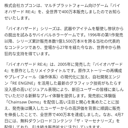
株式会社カプコンは、マルチプラットフォーム向けゲーム『バイ
オハザード RE:4』を、全世界で400万本販売しましたのでお知ら
せいたします。
「バイオハザード」シリーズは、武器やアイテムを駆使し惨状から
の脱出を試みるサバイバルホラーゲームです。1996年の第1作発売
以降、シリーズ累計販売本数1億3,500万本※を誇る当社の代表的
なコンテンツであり、登場から27年を経た今なお、世界中から熱
狂的な支持を得ています。
『バイオハザード RE:4』は、2005年に発売した『バイオハザード
4』を原作としたリメイクタイトルです。原作ストーリーの再構成
やプレイフィール（操作体系）の現代化に加え、自社開発エンジ
ン「RE ENGINE」を活用した最新のグラフィック技術がもたらす
没入感の高いビジュアル表現により、新旧ユーザーの皆様に楽しん
でいただける新鮮なプレイ体験を提供します。発売前に体験版
「Chainsaw Demo」を配信し高い注目と関心を集めたことに加
え、発売後は購入したユーザーからの高評価を背景に順調に販売
を伸長したことで、全世界で400万本を達成しました。なお、4月7
日には、無料ダウンロードコンテンツ「ザ・マーセナリーズ」を
配信しており、引き続き販売拡大に注力していきます。