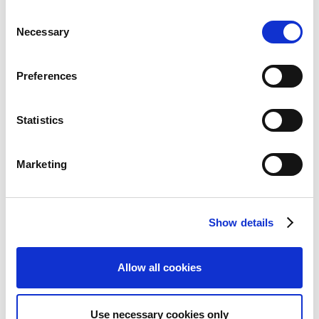
い可能性があります。
『バイオハザード RE:4』が発売から2日間で300万
C
Necessary
本を突破！
～ 体験版の配信やレビューサイトでの
o
n
高評価を受け、順調に発進 〜
s
Preferences
シリーズ最新作『バイオハザード RE:4』が2023年
e
3月24日に発売決定！
～ コンテンツ資産を最新技
n
術によりリメイクし、ブランド価値の更なる向上
t
Statistics
を図る 〜
S
e
Marketing
シリーズソフト販売本数
l
e
ミリオンセールスタイトル
c
Show details
t
i
o
Allow all cookies
n
Use necessary cookies only