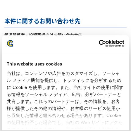
本件に関するお問い合わせ先
報道関係者・投資家様向けお問い合わせ先
財経・広報統括 広報IR室
TEL : 06-6920-3623 / FAX : 06-6920-5108
マスコミ関係者向けお問い合わせ先
This website uses cookies
マーケティング推進室 日本ユーザーマーケティングチーム
TEL: 03-3340-0750／FAX: 03-3340-0721
当社は、コンテンツや広告をカスタマイズし、ソーシャ
ル メディア機能を提供し、トラフィックを分析するため
ユーザー様向けお問い合わせ先
に Cookie を使用します。また、当社サイトの使用に関す
お客様相談室 家庭用ゲームサポート
る情報をソーシャル メディア、広告、分析パートナーと
TEL: 06-6946-3099
共有します。これらのパートナーは、その情報を、お客
様が提供したその他の情報や、お客様のサービス使用か
ら収集した情報と組み合わせる場合があります。Cookie
関連ページ
の使用を拒否した場合でも、当社の Web サイトにアクセ
スすることはできますが、一部の機能が正しく動作しな