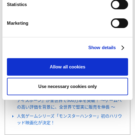
t
Statistics
TEL: 03-3340-0541／FAX: 03-3340-0581
S
e
ユーザー様向けお問い合わせ先
Marketing
「モンスターハンター ライダーズ」 サポート
l
TEL: 050-5835-2430
e
c
Show details
t
関連記事
i
o
Allow all cookies
n
カプコン、ガンホーとの協業タイトル『TEPPEN』を配
信開始！ ～ 当社の有力シリーズ多数を活用したモバイ
ルコンテンツをグローバルに向け投入 ～
Use necessary cookies only
超大型拡張コンテンツ『モンスターハンターワールド：
アイスボーン』が全世界で500万本を突破！ ～ゲームへ
の高い評価を背景に、全世界で堅実に販売を伸長 ～
人気ゲームシリーズ「モンスターハンター」初のハリウ
ッド映画化が決定！