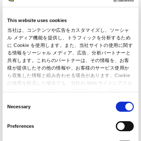
This website uses cookies
当社は、コンテンツや広告をカスタマイズし、ソーシャ
ル メディア機能を提供し、トラフィックを分析するため
に Cookie を使用します。また、当社サイトの使用に関す
る情報をソーシャル メディア、広告、分析パートナーと
共有します。これらのパートナーは、その情報を、お客
様が提供したその他の情報や、お客様のサービス使用か
ら収集した情報と組み合わせる場合があります。Cookie
本件に関するお問い合わせ先
の使用を拒否した場合でも、当社の Web サイトにアクセ
スすることはできますが、一部の機能が正しく動作しな
マスコミ・投資家様向けお問い合わせ先
い可能性があります。
株式会社カプコン 総務部 広報IR室
C
Necessary
〒540-0037 大阪市中央区内平野町三丁目1番3号
o
TEL : 06-6920-3623 / FAX : 06-6920-5108
n
s
Preferences
ゲーム専門誌・一般誌向けお問い合わせ先
e
株式会社カプコン MO事業推進室
n
〒163-0448 東京都新宿区西新宿2丁目1番1号