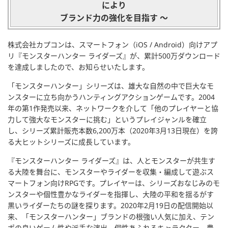
により
ブランド力の強化を目指す ～
株式会社カプコンは、スマートフォン（iOS / Android）向けアプ
リ『モンスターハンター ライダーズ』が、累計500万ダウンロード
を達成しましたので、お知らせいたします。
「モンスターハンター」シリーズは、雄大な自然の中で巨大なモ
ンスターに立ち向かうハンティングアクションゲームです。2004
年の第1作発売以来、ネットワークを介して「他のプレイヤーと協
力して強大なモンスターに挑む」というプレイジャンルを確立
し、シリーズ累計販売本数6,200万本（2020年3月13日現在）を誇
る大ヒットシリーズに成長しています。
『モンスターハンター ライダーズ』は、人とモンスターが共生す
る大陸を舞台に、モンスターやライダーを収集・編成して遊ぶス
マートフォン向けRPGです。プレイヤーは、シリーズおなじみのモ
ンスターや個性豊かなライダーを指揮し、大陸の平和を揺るがす
黒いライダーたちの謎を探ります。2020年2月19日の配信開始以
来、「モンスターハンター」ブランドの根強い人気に加え、テン
ポの良いゲーム性や派手な演出、個性あふれるキャラクター、豊