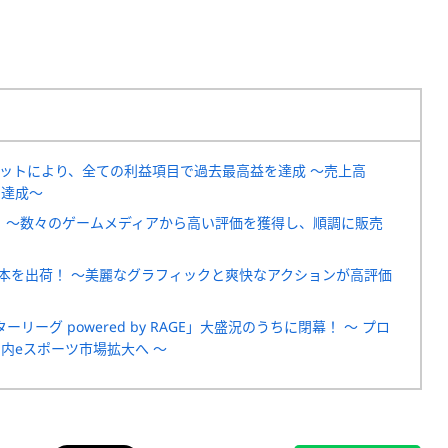
ヒットにより、全ての利益項目で過去最高益を達成 ～売上高
を達成～
荷！ ～数々のゲームメディアから高い評価を獲得し、順調に販売
0万本を出荷！ ～美麗なグラフィックと爽快なアクションが高評価
グ powered by RAGE」大盛況のうちに閉幕！ ～ プロ
内eスポーツ市場拡大へ ～