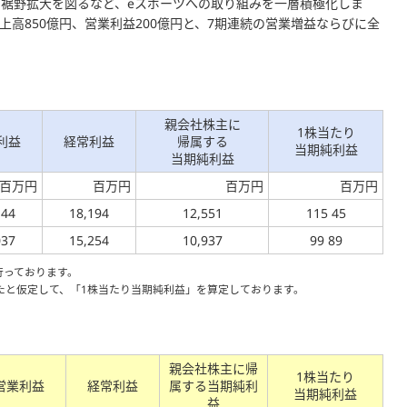
裾野拡大を図るなど、eスポーツへの取り組みを一層積極化しま
上高850億円、営業利益200億円と、7期連続の営業増益ならびに全
親会社株主に
1株当たり
利益
経常利益
帰属する
当期純利益
当期純利益
百万円
百万円
百万円
百万円
144
18,194
12,551
115 45
037
15,254
10,937
99 89
行っております。
たと仮定して、「1株当たり当期純利益」を算定しております。
親会社株主に帰
1株当たり
営業利益
経常利益
属する当期純利
当期純利益
益