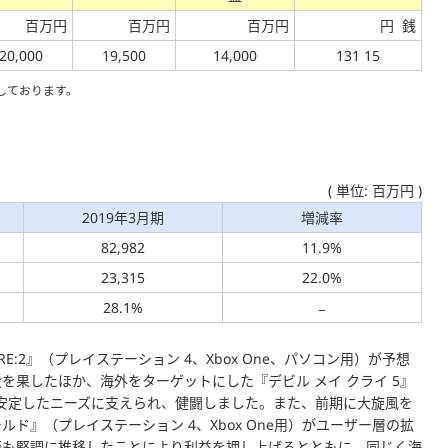
百万円
百万円
百万円
円 銭
20,000
19,500
14,000
131 15
しております。
( 単位: 百万円 )
2019年3月期
増減率
82,982
11.9%
23,315
22.0%
28.1%
:2』（プレイステーション 4、Xbox One、パソコン用）が予想
果したほか、海外をターゲットにした『デビル メイ クライ 5』
用）も安定したニーズに支えられ、健闘しました。また、前期に大旋風を
ールド』
（プレイステーション 4、Xbox One用）がユーザー層の拡
版も堅調に推移したことにより利益を押し上げるとともに、同じく海