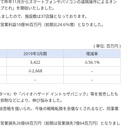
て昨年11月からスマートフォンやパソコンの遠隔操作によるオン
カプとれ」を開始いたしました。
しましたので、施設数は37店舗となっております。
、営業利益10億96百万円（前期比24.6％増）となりました。
( 単位: 百万円 )
2019年3月期
増減率
3,422
56.1%
2,668
イターV』や『バイオハザード イントゥザパニック』等を発売したも
資抑制などにより、伸び悩みました。
終始苦戦を強いられ、今後の戦略転換を余儀なくされるなど、同事業
）、営業損失26億68百万円（前期は営業損失7億64百万円）となりまし