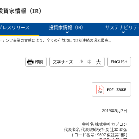
投資家情報（IR）
プレスリリース
投資家情報（IR）
サステナビリテ
コンテンツ事業の貢献により、全ての利益項目で2期連続の過去最高…
大
中
印刷
文字サイズ
小
ENGLISH
PDF
: 320KB
2019年5月7日
会社名 株式会社カプコン
代表者名 代表取締役社長 辻本 春弘
( コード番号 : 9697 東証第1部 )