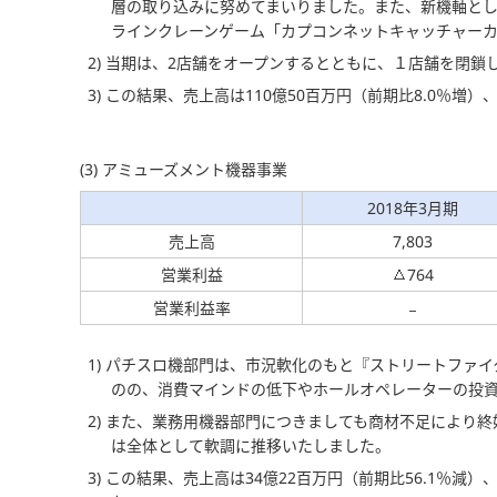
層の取り込みに努めてまいりました。また、新機軸とし
ラインクレーンゲーム「カプコンネットキャッチャー
2) 当期は、2店舗をオープンするとともに、１店舗を閉鎖
3) この結果、売上高は110億50百万円（前期比8.0％増）
(3) アミューズメント機器事業
2018年3月期
売上高
7,803
営業利益
764
営業利益率
1) パチスロ機部門は、市況軟化のもと『ストリートファ
のの、消費マインドの低下やホールオペレーターの投
2) また、業務用機器部門につきましても商材不足により
は全体として軟調に推移いたしました。
3) この結果、売上高は34億22百万円（前期比56.1％減