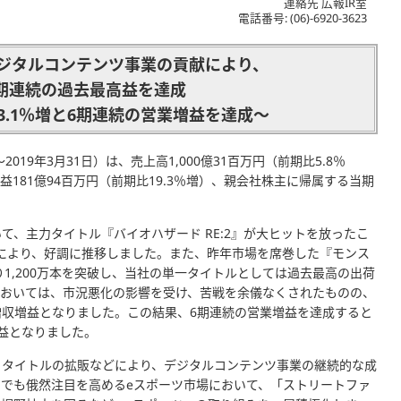
連絡先 広報IR室
電話番号: (06)-6920-3623
デジタルコンテンツ事業の貢献により、
期連続の過去最高益を達成
3.1％増と6期連続の営業増益を達成～
019年3月31日）は、売上高1,000億31百万円（前期比5.8％
利益181億94百万円（前期比19.3％増）、親会社株主に帰属する当期
、主力タイトル『バイオハザード RE:2』が大ヒットを放ったこ
気により、好調に推移しました。また、昨年市場を席巻した『モンス
1,200万本を突破し、当社の単一タイトルとしては過去最高の出荷
においては、市況悪化の影響を受け、苦戦を余儀なくされたものの、
収増益となりました。この結果、6期連続の営業増益を達成すると
益となりました。
トタイトルの拡販などにより、デジタルコンテンツ事業の継続的な成
でも俄然注目を高めるeスポーツ市場において、「ストリートファ