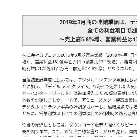
2019年3月期の連結業績は、
全ての利益項目で2
～売上高5.8％増、営業利益は1
株式会社カプコンの2019年3月期連結業績（2018年4月1日～2
増）、営業利益181億44百万円（前期比13.1％増）、経常
純利益は125億51百万円（前期比14.8％増）となりました。
当連結会計年度においては、デジタルコンテンツ事業において
とに加え、『デビル メイ クライ 5』も海外で定着した人
ターハンター：ワールド』は追加投入したPC版の貢献により
本数を記録しました。一方で、アミューズメント機器事業
デジタルコンテンツ事業の好調がカバーし、連結業績では増
ともに、営業利益以下全ての利益項目で2期連続の過去最高
今後の見通しとしては、ダウンロード販売の強化やリピー
長を図ります。また、近年世界的な盛り上がりを見せ、国内