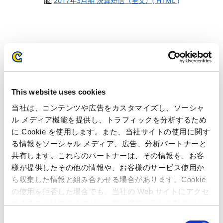
2017年3月期 決算短信（全文）( HTML )
本件に関するお問い合わせ先
株式会社 カプコン 秘書・広報IR部 広報IR室
This website uses cookies
〒540-0037 大阪市中央区内平野町三丁目1番3号
当社は、コンテンツや広告をカスタマイズし、ソーシャ
TEL : 06-6920-3623 / FAX : 06-6920-5108
ル メディア機能を提供し、トラフィックを分析するため
に Cookie を使用します。また、当社サイトの使用に関す
る情報をソーシャル メディア、広告、分析パートナーと
共有します。これらのパートナーは、その情報を、お客
様が提供したその他の情報や、お客様のサービス使用か
ら収集した情報と組み合わせる場合があります。Cookie
の使用を拒否した場合でも、当社の Web サイトにアクセ
スすることはできますが、一部の機能が正しく動作しな
い可能性があります。
C