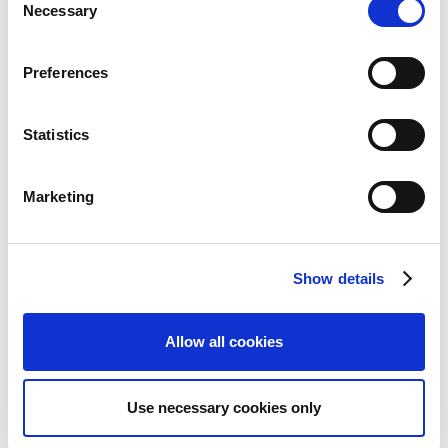
Necessary
o
n
s
Preferences
決算短信
e
n
t
Statistics
S
e
Marketing
l
e
c
Show details
t
CAPCOM IR Channel
i
o
Allow all cookies
n
Use necessary cookies only