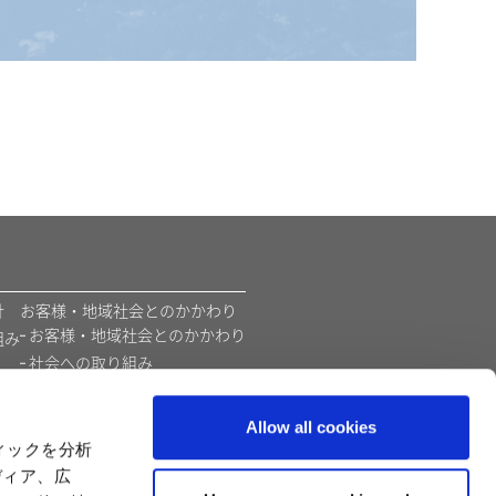
​
お客様・地域社会とのかかわり
お客様・地域社会とのかかわり
組み
社会への取り組み
環境
価値創造モデル
Allow all cookies
カプコンの教育支援活動
ィックを分析
ディア、広