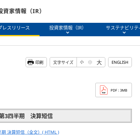
投資家情報（IR）
プレスリリース
投資家情報（IR）
サステナビリテ
大
中
印刷
文字サイズ
小
ENGLISH
PDF
: 3MB
期第3四半期 決算短信
期 決算短信（全文）( HTML )