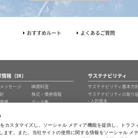
おすすめルート
よくあるご質問
家情報（IR）
サステナビリティ
メッセージ
IR資料室
サステナビリティ基本方針
針
株式・債券情報
サステナビリティの取り
人的資本
業績
データ集
知的財産
IRカレンダー
s
情報セキュリティ
をカスタマイズし、ソーシャル メディア機能を提供し、トラフ
を使用します。また、当社サイトの使用に関する情報をソーシャル メ