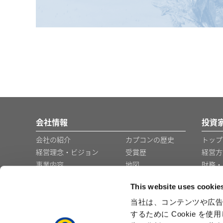
会社情報
投資
会社の紹介
カプコンの歴史
トップ
経営理念・ビジョン
受賞歴
経営方
事業内容
地図
財務・
コーポレート・ガバナ
グループ会社・事
This website uses cookie
ンス
業所
役員の紹介
企業広告
当社は、コンテンツや広告
するために Cookie 