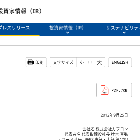
投資家情報（IR）
プレスリリース
投資家情報（IR）
サステナビリテ
大
中
印刷
文字サイズ
小
ENGLISH
PDF
: 7KB
2012年9月25日
会社名 株式会社カプコン
代表者名 代表取締役社長 辻本 春弘
( コード番号 : 9697 東証・大証 第1部 )