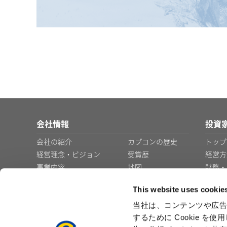
会社情報
投資
会社の紹介
カプコンの歴史
トップ
経営理念・ビジョン
受賞歴
経営方
事業内容
地図
財務・
コーポレート・ガバナ
グループ会社・事
This website uses cookie
ンス
業所
役員の紹介
企業広告
当社は、コンテンツや広告
するために Cookie 