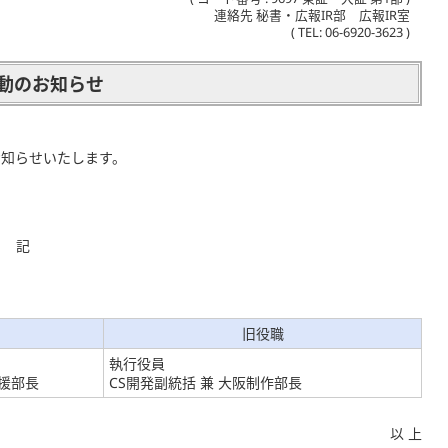
連絡先 秘書・広報IR部 広報IR室
( TEL: 06-6920-3623 )
動のお知らせ
お知らせいたします。
記
旧役職
執行役員
支援部長
CS開発副統括 兼 大阪制作部長
以 上