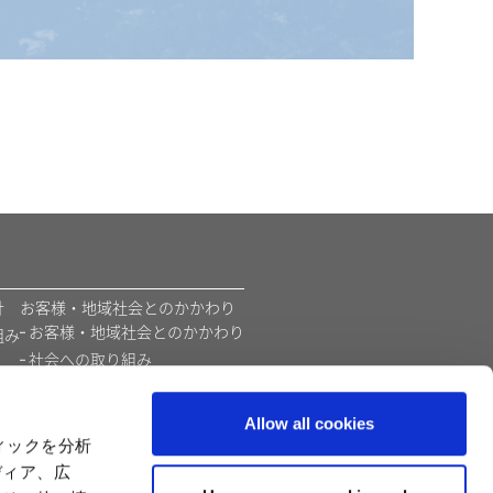
​
お客様・地域社会とのかかわり
お客様・地域社会とのかかわり
組み
社会への取り組み
環境
価値創造モデル
Allow all cookies
カプコンの教育支援活動
ィックを分析
ディア、広