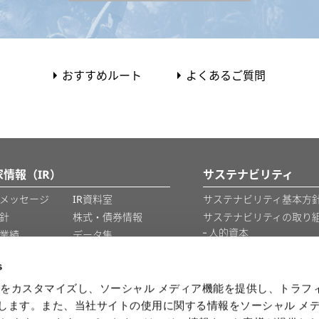
おすすめルート
よくあるご質問
家情報（IR）
サステナビリティ
メッセージ
IR資料室
サステナビリティ基本方針
針
株式・債券情報
サステナビリティの取り
人的資本
業績
データ集
知的財産
IRカレンダー
s
情報セキュリティ
をカスタマイズし、ソーシャル メディア機能を提供し、トラフ
を使用します。また、当社サイトの使用に関する情報をソーシャル メ