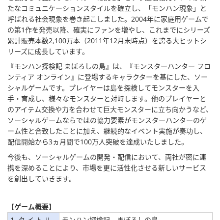
たなコミュニケーションスタイルを確立し、「モンハン現象」と
呼ばれる社会現象を巻き起こしました。2004年に家庭用ゲームで
の第1作を発売以降、確実にファンを増やし、これまでにシリーズ
累計販売本数2,100万本（2011年12月末時点）を誇る大ヒットシ
リーズに成長しています。
『モンハン探検記 まぼろしの島』は、『モンスターハンター フロ
ンティア オンライン』に登場するキャラクターを基にした、ソー
シャルゲームです。プレイヤーは島を探検してモンスターを入
手・育成し、様々なモンスターと対峙します。他のプレイヤーと
のアイテム交換や力を合わせて巨大モンスターに立ち向かうなど、
ソーシャルゲームならではの協力要素がモンスターハンターのゲ
ーム性と合致したことに加え、継続的なイベント実施が奏功し、
配信開始から3ヵ月間で100万人突破を達成いたしました。
今後も、ソーシャルゲームの開発・配信において、両社が密に連
携を深めることにより、市場を更に活性化させる新しいサービス
を創出していきます。
【ゲーム概要】
1. タ イ ト ル
モンハン探検記 まぼろしの島