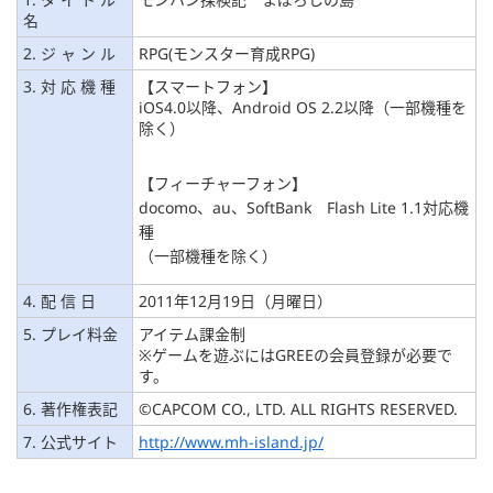
名
2. ジ ャ ン ル
RPG(モンスター育成RPG)
3. 対 応 機 種
【スマートフォン】
iOS4.0以降、Android OS 2.2以降（一部機種を
除く）
【フィーチャーフォン】
docomo、au、SoftBank Flash Lite 1.1対応機
種
（一部機種を除く）
4. 配 信 日
2011年12月19日（月曜日）
5. プレイ料金
アイテム課金制
※ゲームを遊ぶにはGREEの会員登録が必要で
す。
6. 著作権表記
©CAPCOM CO., LTD. ALL RIGHTS RESERVED.
7. 公式サイト
http://www.mh-island.jp/