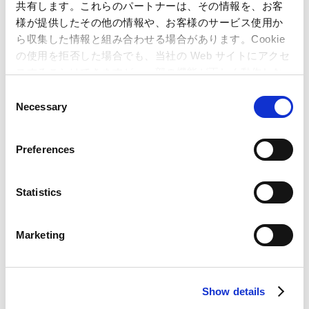
共有します。これらのパートナーは、その情報を、お客
TEL: 06-6920-3623／FAX: 06-6920-5108
様が提供したその他の情報や、お客様のサービス使用か
ら収集した情報と組み合わせる場合があります。Cookie
株式会社gumi 広報宛
の使用を拒否した場合でも、当社の Web サイトにアクセ
〒160-0023 東京都新宿区西新宿四丁目34番7号
スすることはできますが、一部の機能が正しく動作しな
Email: pr@gu3.co.jp
い可能性があります。
C
Necessary
o
関連記事
n
s
Preferences
カプコン、GREEで新作ソーシャルゲーム『モンハン探
e
検記 まぼろしの島』の配信決定～ 国民的人気タイトル
n
を、スマートフォン・フィーチャーフォンでオリジナル
t
Statistics
ゲーム化 ～
S
カプコン、gloopsとの共同開発『みんなと モンハン カ
e
Marketing
ードマスター』の会員数が100万人を突破！～コンテン
l
ツとソーシャルの相乗効果により、わずか1ヵ月での記
e
録達成～
c
カプコン、GREE向け初参入タイトルとして「バイオハ
Show details
t
ザード」の新作ゲームを配信決定！～ 大型ブランドの
i