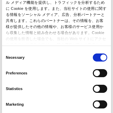
ル メディア機能を提供し、トラフィックを分析するため
に Cookie を使用します。また、当社サイトの使用に関す
関連記事
る情報をソーシャル メディア、広告、分析パートナーと
共有します。これらのパートナーは、その情報を、お客
買収防衛策に基づく独立委員会委員の一部変更に関する
様が提供したその他の情報や、お客様のサービス使用か
お知らせ
ら収集した情報と組み合わせる場合があります。Cookie
の使用を拒否した場合でも、当社の Web サイトにアクセ
人事異動のお知らせ
スすることはできますが、一部の機能が正しく動作しな
人事異動のお知らせ
い可能性があります。
C
Necessary
o
n
s
Preferences
e
n
t
Statistics
S
e
Marketing
l
e