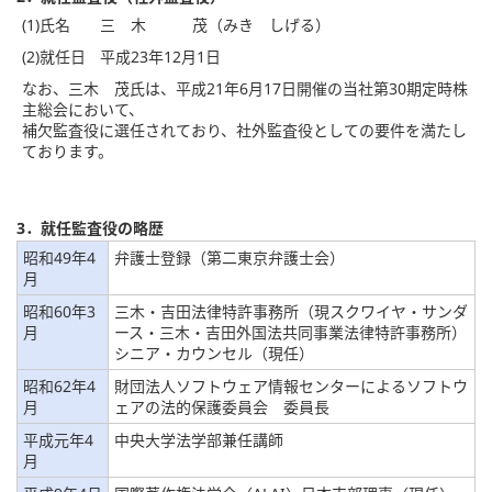
(1)氏名
三 木 茂（みき しげる）
(2)就任日
平成23年12月1日
なお、三木 茂氏は、平成21年6月17日開催の当社第30期定時株
主総会において、
補欠監査役に選任されており、社外監査役としての要件を満たし
ております。
3．就任監査役の略歴
昭和49年4
弁護士登録（第二東京弁護士会）
月
昭和60年3
三木・吉田法律特許事務所（現スクワイヤ・サンダ
月
ース・三木・吉田外国法共同事業法律特許事務所）
シニア・カウンセル（現任）
昭和62年4
財団法人ソフトウェア情報センターによるソフトウ
月
ェアの法的保護委員会 委員長
平成元年4
中央大学法学部兼任講師
月