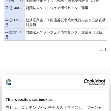
平成9年4月
国際著作権法学会（ALAI）日本支部理事（現任）
平成14年6
財団法人ソフトウェア情報センター理事
月
平成16年3
経済産業省ＩＴ関連委託事業の執行のあり方調査検
月
討委員
平成23年4
財団法人ソフトウェア情報センター評議員（現任）
月
以 上
本件に関するお問い合わせ先
株式会社 カプコン 広報・IR室
This website uses cookies
〒540-0037 大阪市中央区内平野町三丁目1番3号
TEL : 06-6920-3623 / FAX : 06-6920-5108
当社は、コンテンツや広告をカスタマイズし、ソーシャ