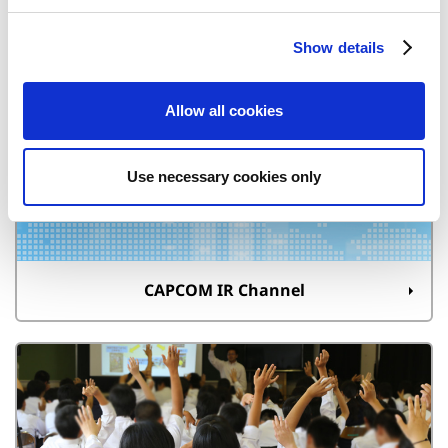
c
Show details
t
決算短信
i
o
Allow all cookies
n
Use necessary cookies only
CAPCOM IR Channel