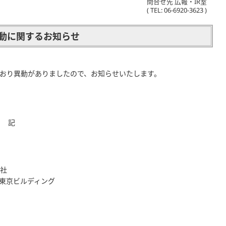
問合せ先 広報・IR室
( TEL: 06-6920-3623 )
動に関するお知らせ
とおり異動がありましたので、お知らせいたします。
。
記
会社
東京ビルディング