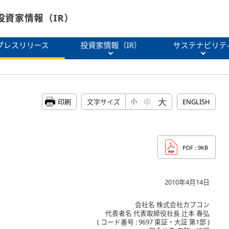
投資家情報（IR）
プレスリリース
投資家情報（IR）
サステナビリテ
大
中
印刷
文字サイズ
小
ENGLISH
PDF
: 9KB
2010年4月14日
会社名 株式会社カプコン
代表者名 代表取締役社長 辻本 春弘
( コード番号 : 9697 東証・大証 第1部 )