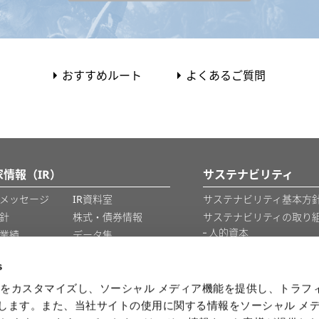
おすすめルート
よくあるご質問
家情報（IR）
サステナビリティ
メッセージ
IR資料室
サステナビリティ基本方針
針
株式・債券情報
サステナビリティの取り
人的資本
業績
データ集
知的財産
IRカレンダー
s
情報セキュリティ
をカスタマイズし、ソーシャル メディア機能を提供し、トラフ
を使用します。また、当社サイトの使用に関する情報をソーシャル メ