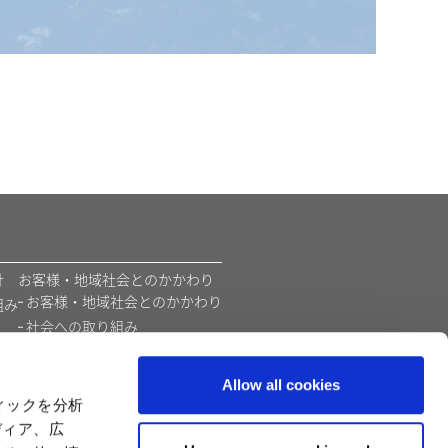
​
お客様・地域社会とのかかわり
お客様・地域社会とのかかわり
組み
社会への取り組み
環境
価値創造モデル
Allow all cookies
カプコンの教育支援活動
ィックを分析
ディア、広