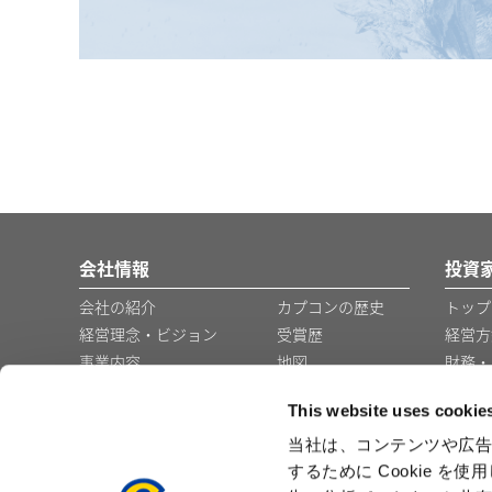
会社情報
投資
会社の紹介
カプコンの歴史
トップ
経営理念・ビジョン
受賞歴
経営方
事業内容
地図
財務・
コーポレート・ガバナ
グループ会社・事
This website uses cookie
ンス
業所
役員の紹介
企業広告
当社は、コンテンツや広告
するために Cookie 