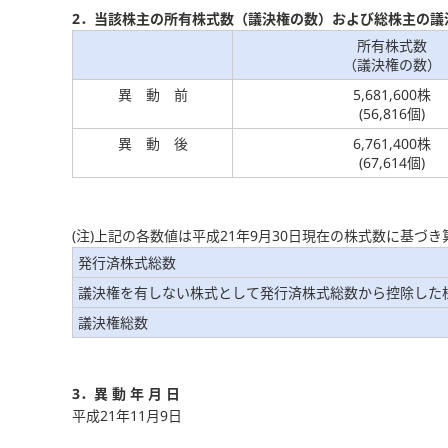
2．当該株主の所有株式数（議決権の数）および総株主の議
所有株式数
（議決権の数）
異 動 前
5,681,600株
(56,816個)
異 動 後
6,761,400株
(67,614個)
(注)上記の各数値は平成21年9月30日現在の株式数に基づ
発行済株式総数
議決権を有しない株式として発行済株式総数から控除した
議決権総数
3．異 動 年 月 日
平成21年11月9日